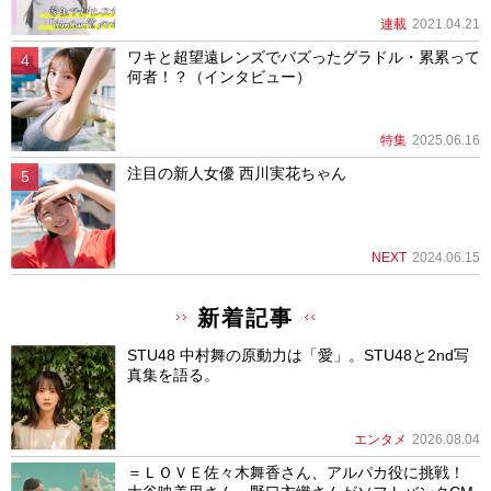
連載
2021.04.21
ワキと超望遠レンズでバズったグラドル・累累って
何者！？（インタビュー）
特集
2025.06.16
注目の新人女優 西川実花ちゃん
NEXT
2024.06.15
新着記事
STU48 中村舞の原動力は「愛」。STU48と2nd写
真集を語る。
エンタメ
2026.08.04
＝ＬＯＶＥ佐々木舞香さん、アルパカ役に挑戦！