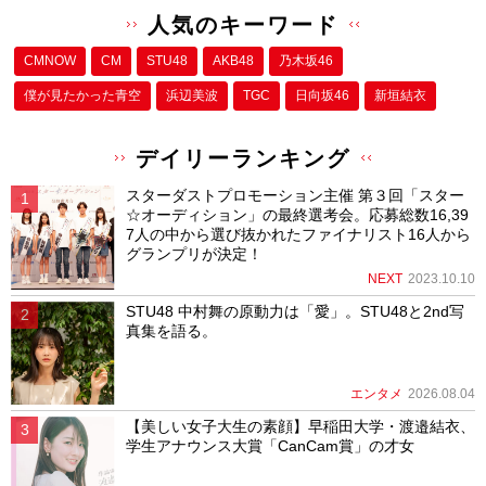
人気のキーワード
CMNOW
CM
STU48
AKB48
乃木坂46
僕が⾒たかった⻘空
浜辺美波
TGC
日向坂46
新垣結衣
デイリーランキング
スターダストプロモーション主催 第３回「スター
☆オーディション」の最終選考会。応募総数16,39
7人の中から選び抜かれたファイナリスト16人から
グランプリが決定！
NEXT
2023.10.10
STU48 中村舞の原動力は「愛」。STU48と2nd写
真集を語る。
エンタメ
2026.08.04
【美しい女子大生の素顔】早稲田大学・渡邉結衣、
学生アナウンス大賞「CanCam賞」の才女