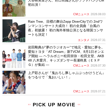
大谷映美里さん、野口衣織さんがソフトバンクCM
初出演！
CMニュース
2026.08.03
Rain Tree、目標の舞台Zepp DiverCityでの 2ndワ
ンマンコンサート大成功！ 初の全員曲「台風の
夜」初披露！ 初の海外単独公演となる韓国コンサ
ートも決定！
エンタメ
2026.07.31
岩田剛典が”夢のラジオカー”で地元・愛知に夢を。
愛知トヨタ「AT Dream」新TVCM、8月1日オンエ
ア開始 ― ヘラルボニー松田崇弥・松田文登、AKB
48 八木愛月、キッズダンサー長瀬柊真（ＥＸＰ
Ｇ）が集結 ―
CMニュース
2026.07.30
上戸彩さんが『鬼おろし豚しゃぶぶっかけうどん』
をつるりで「鬼おいしい！」
CMニュース
2026.07.21
PICK UP MOVIE