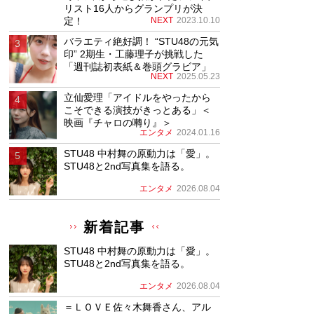
リスト16人からグランプリが決
定！
NEXT
2023.10.10
バラエティ絶好調！ “STU48の元気
印” 2期生・工藤理子が挑戦した
「週刊誌初表紙＆巻頭グラビア」
NEXT
2025.05.23
立仙愛理「アイドルをやったから
こそできる演技がきっとある」＜
映画『チャロの囀り』＞
エンタメ
2024.01.16
STU48 中村舞の原動力は「愛」。
STU48と2nd写真集を語る。
エンタメ
2026.08.04
新着記事
STU48 中村舞の原動力は「愛」。
STU48と2nd写真集を語る。
エンタメ
2026.08.04
＝ＬＯＶＥ佐々木舞香さん、アル