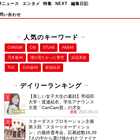
Mニュース
エンタメ
特集
NEXT
編集日記
問い合わせ
人気のキーワード
CMNOW
CM
STU48
AKB48
乃木坂46
僕が⾒たかった⻘空
浜辺美波
TGC
日向坂46
新垣結衣
デイリーランキング
【美しい女子大生の素顔】早稲田
大学・渡邉結衣、学生アナウンス
大賞「CanCam賞」の才女
連載
2021.04.21
スターダストプロモーション主催
第３回「スター☆オーディショ
ン」の最終選考会。応募総数16,39
7人の中から選び抜かれたファイナ