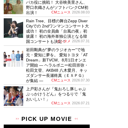
パカ役に挑戦！ 大谷映美里さん、
野口衣織さんがソフトバンクCM初
出演！
CMニュース
2026.08.03
Rain Tree、目標の舞台Zepp Diver
Cityでの 2ndワンマンコンサート大
成功！ 初の全員曲「台風の夜」初
披露！ 初の海外単独公演となる韓
国コンサートも決定！
エンタメ
2026.07.31
岩田剛典が”夢のラジオカー”で地
元・愛知に夢を。 愛知トヨタ「AT
Dream」新TVCM、8月1日オンエ
ア開始 ― ヘラルボニー松田崇弥・
松田文登、AKB48 八木愛月、キッ
ズダンサー長瀬柊真（ＥＸＰＧ）
が集結 ―
CMニュース
2026.07.30
上戸彩さんが『鬼おろし豚しゃぶ
ぶっかけうどん』をつるりで「鬼
おいしい！」
CMニュース
2026.07.21
PICK UP MOVIE