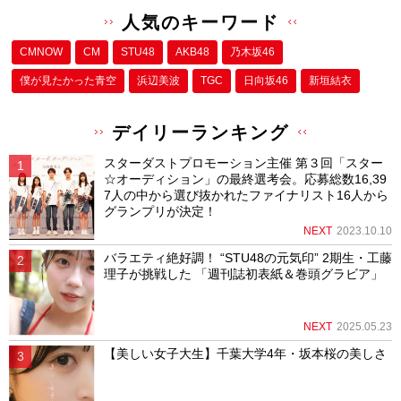
人気のキーワード
CMNOW
CM
STU48
AKB48
乃木坂46
僕が⾒たかった⻘空
浜辺美波
TGC
日向坂46
新垣結衣
デイリーランキング
スターダストプロモーション主催 第３回「スター
☆オーディション」の最終選考会。応募総数16,39
7人の中から選び抜かれたファイナリスト16人から
グランプリが決定！
NEXT
2023.10.10
バラエティ絶好調！ “STU48の元気印” 2期生・工藤
理子が挑戦した 「週刊誌初表紙＆巻頭グラビア」
NEXT
2025.05.23
【美しい女子大生】千葉大学4年・坂本桜の美しさ