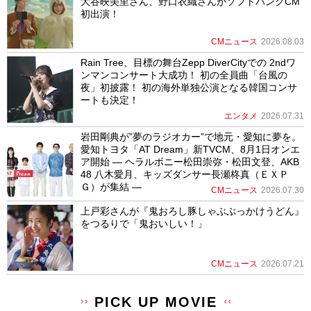
大谷映美里さん、野口衣織さんがソフトバンクCM
初出演！
CMニュース
2026.08.03
Rain Tree、目標の舞台Zepp DiverCityでの 2ndワ
ンマンコンサート大成功！ 初の全員曲「台風の
夜」初披露！ 初の海外単独公演となる韓国コンサ
ートも決定！
エンタメ
2026.07.31
岩田剛典が”夢のラジオカー”で地元・愛知に夢を。
愛知トヨタ「AT Dream」新TVCM、8月1日オンエ
ア開始 ― ヘラルボニー松田崇弥・松田文登、AKB
48 八木愛月、キッズダンサー長瀬柊真（ＥＸＰ
Ｇ）が集結 ―
CMニュース
2026.07.30
上戸彩さんが『鬼おろし豚しゃぶぶっかけうどん』
をつるりで「鬼おいしい！」
CMニュース
2026.07.21
PICK UP MOVIE