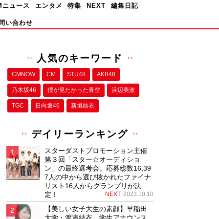
Mニュース
エンタメ
特集
NEXT
編集日記
問い合わせ
人気のキーワード
CMNOW
CM
STU48
AKB48
乃木坂46
僕が⾒たかった⻘空
浜辺美波
TGC
日向坂46
新垣結衣
デイリーランキング
スターダストプロモーション主催
第３回「スター☆オーディショ
ン」の最終選考会。応募総数16,39
7人の中から選び抜かれたファイナ
リスト16人からグランプリが決
定！
NEXT
2023.10.10
【美しい女子大生の素顔】早稲田
大学・渡邉結衣、学生アナウンス