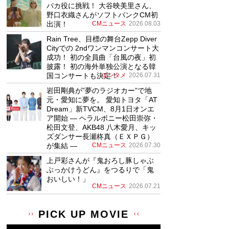
パカ役に挑戦！ 大谷映美里さん、
野口衣織さんがソフトバンクCM初
出演！
CMニュース
2026.08.03
Rain Tree、目標の舞台Zepp Diver
Cityでの 2ndワンマンコンサート大
成功！ 初の全員曲「台風の夜」初
披露！ 初の海外単独公演となる韓
国コンサートも決定！
エンタメ
2026.07.31
岩田剛典が”夢のラジオカー”で地
元・愛知に夢を。 愛知トヨタ「AT
Dream」新TVCM、8月1日オンエ
ア開始 ― ヘラルボニー松田崇弥・
松田文登、AKB48 八木愛月、キッ
ズダンサー長瀬柊真（ＥＸＰＧ）
が集結 ―
CMニュース
2026.07.30
上戸彩さんが『鬼おろし豚しゃぶ
ぶっかけうどん』をつるりで「鬼
おいしい！」
CMニュース
2026.07.21
PICK UP MOVIE