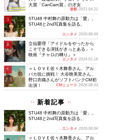
大賞「CanCam賞」の才女
連載
2021.04.21
STU48 中村舞の原動力は「愛」。
STU48と2nd写真集を語る。
エンタメ
2026.08.04
立仙愛理「アイドルをやったから
こそできる演技がきっとある」＜
映画『チャロの囀り』＞
エンタメ
2024.01.16
＝ＬＯＶＥ佐々木舞香さん、アル
パカ役に挑戦！ 大谷映美里さん、
野口衣織さんがソフトバンクCM初
出演！
CMニュース
2026.08.03
新着記事
STU48 中村舞の原動力は「愛」。
STU48と2nd写真集を語る。
エンタメ
2026.08.04
＝ＬＯＶＥ佐々木舞香さん、アル