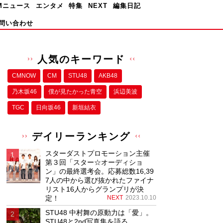
Mニュース
エンタメ
特集
NEXT
編集日記
問い合わせ
人気のキーワード
CMNOW
CM
STU48
AKB48
乃木坂46
僕が⾒たかった⻘空
浜辺美波
TGC
日向坂46
新垣結衣
デイリーランキング
スターダストプロモーション主催
第３回「スター☆オーディショ
ン」の最終選考会。応募総数16,39
7人の中から選び抜かれたファイナ
リスト16人からグランプリが決
定！
NEXT
2023.10.10
STU48 中村舞の原動力は「愛」。
STU48と2nd写真集を語る。