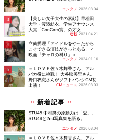
エンタメ
2026.08.04
【美しい女子大生の素顔】早稲田
大学・渡邉結衣、学生アナウンス
大賞「CanCam賞」の才女
連載
2021.04.21
立仙愛理「アイドルをやったから
こそできる演技がきっとある」＜
映画『チャロの囀り』＞
エンタメ
2024.01.16
＝ＬＯＶＥ佐々木舞香さん、アル
パカ役に挑戦！ 大谷映美里さん、
野口衣織さんがソフトバンクCM初
出演！
CMニュース
2026.08.03
新着記事
STU48 中村舞の原動力は「愛」。
STU48と2nd写真集を語る。
エンタメ
2026.08.04
＝ＬＯＶＥ佐々木舞香さん、アル