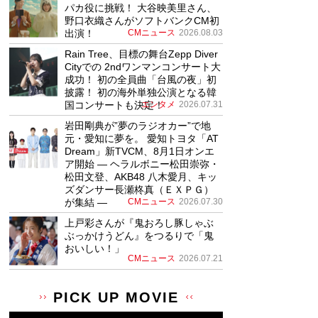
パカ役に挑戦！ 大谷映美里さん、
野口衣織さんがソフトバンクCM初
出演！
CMニュース
2026.08.03
Rain Tree、目標の舞台Zepp Diver
Cityでの 2ndワンマンコンサート大
成功！ 初の全員曲「台風の夜」初
披露！ 初の海外単独公演となる韓
国コンサートも決定！
エンタメ
2026.07.31
岩田剛典が”夢のラジオカー”で地
元・愛知に夢を。 愛知トヨタ「AT
Dream」新TVCM、8月1日オンエ
ア開始 ― ヘラルボニー松田崇弥・
松田文登、AKB48 八木愛月、キッ
ズダンサー長瀬柊真（ＥＸＰＧ）
が集結 ―
CMニュース
2026.07.30
上戸彩さんが『鬼おろし豚しゃぶ
ぶっかけうどん』をつるりで「鬼
おいしい！」
CMニュース
2026.07.21
PICK UP MOVIE