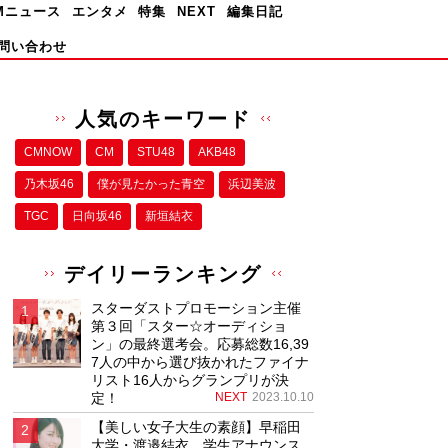
Mニュース
エンタメ
特集
NEXT
編集日記
問い合わせ
人気のキーワード
CMNOW
CM
STU48
AKB48
乃木坂46
僕が⾒たかった⻘空
浜辺美波
TGC
日向坂46
新垣結衣
デイリーランキング
スターダストプロモーション主催
第３回「スター☆オーディショ
ン」の最終選考会。応募総数16,39
7人の中から選び抜かれたファイナ
リスト16人からグランプリが決
定！
NEXT
2023.10.10
【美しい女子大生の素顔】早稲田
大学・渡邉結衣、学生アナウンス