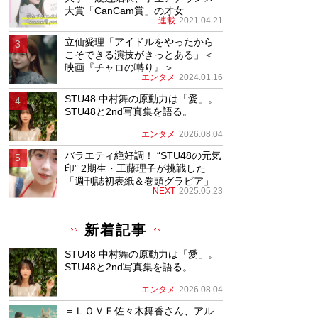
大賞「CanCam賞」の才女
連載
2021.04.21
立仙愛理「アイドルをやったから
こそできる演技がきっとある」＜
映画『チャロの囀り』＞
エンタメ
2024.01.16
STU48 中村舞の原動力は「愛」。
STU48と2nd写真集を語る。
エンタメ
2026.08.04
バラエティ絶好調！ “STU48の元気
印” 2期生・工藤理子が挑戦した
「週刊誌初表紙＆巻頭グラビア」
NEXT
2025.05.23
新着記事
STU48 中村舞の原動力は「愛」。
STU48と2nd写真集を語る。
エンタメ
2026.08.04
＝ＬＯＶＥ佐々木舞香さん、アル