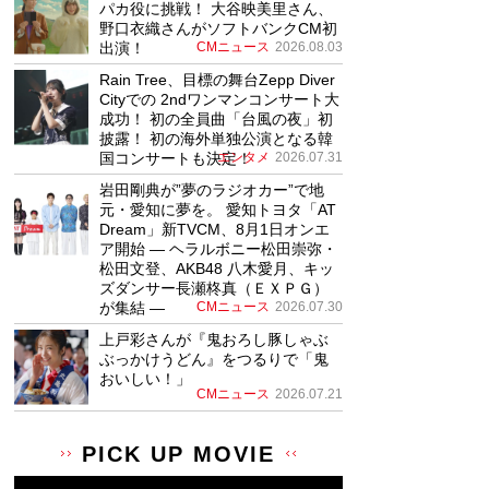
パカ役に挑戦！ 大谷映美里さん、
野口衣織さんがソフトバンクCM初
出演！
CMニュース
2026.08.03
Rain Tree、目標の舞台Zepp Diver
Cityでの 2ndワンマンコンサート大
成功！ 初の全員曲「台風の夜」初
披露！ 初の海外単独公演となる韓
国コンサートも決定！
エンタメ
2026.07.31
岩田剛典が”夢のラジオカー”で地
元・愛知に夢を。 愛知トヨタ「AT
Dream」新TVCM、8月1日オンエ
ア開始 ― ヘラルボニー松田崇弥・
松田文登、AKB48 八木愛月、キッ
ズダンサー長瀬柊真（ＥＸＰＧ）
が集結 ―
CMニュース
2026.07.30
上戸彩さんが『鬼おろし豚しゃぶ
ぶっかけうどん』をつるりで「鬼
おいしい！」
CMニュース
2026.07.21
PICK UP MOVIE