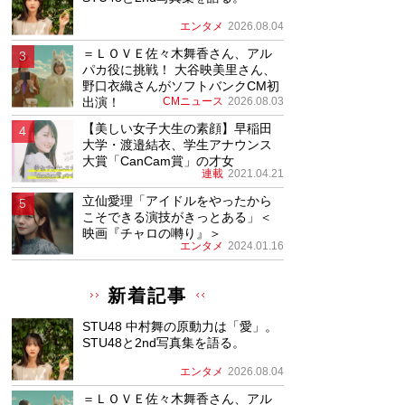
エンタメ
2026.08.04
＝ＬＯＶＥ佐々木舞香さん、アル
パカ役に挑戦！ 大谷映美里さん、
野口衣織さんがソフトバンクCM初
出演！
CMニュース
2026.08.03
【美しい女子大生の素顔】早稲田
大学・渡邉結衣、学生アナウンス
大賞「CanCam賞」の才女
連載
2021.04.21
立仙愛理「アイドルをやったから
こそできる演技がきっとある」＜
映画『チャロの囀り』＞
エンタメ
2024.01.16
新着記事
STU48 中村舞の原動力は「愛」。
STU48と2nd写真集を語る。
エンタメ
2026.08.04
＝ＬＯＶＥ佐々木舞香さん、アル