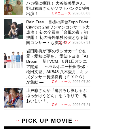
パカ役に挑戦！ 大谷映美里さん、
野口衣織さんがソフトバンクCM初
出演！
CMニュース
2026.08.03
Rain Tree、目標の舞台Zepp Diver
Cityでの 2ndワンマンコンサート大
成功！ 初の全員曲「台風の夜」初
披露！ 初の海外単独公演となる韓
国コンサートも決定！
エンタメ
2026.07.31
岩田剛典が”夢のラジオカー”で地
元・愛知に夢を。 愛知トヨタ「AT
Dream」新TVCM、8月1日オンエ
ア開始 ― ヘラルボニー松田崇弥・
松田文登、AKB48 八木愛月、キッ
ズダンサー長瀬柊真（ＥＸＰＧ）
が集結 ―
CMニュース
2026.07.30
上戸彩さんが『鬼おろし豚しゃぶ
ぶっかけうどん』をつるりで「鬼
おいしい！」
CMニュース
2026.07.21
PICK UP MOVIE