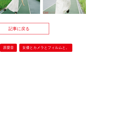
記事に戻る
原愛音
女優とカメラとフィルムと。