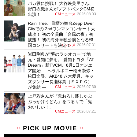
パカ役に挑戦！ 大谷映美里さん、
野口衣織さんがソフトバンクCM初
出演！
CMニュース
2026.08.03
Rain Tree、目標の舞台Zepp Diver
Cityでの 2ndワンマンコンサート大
成功！ 初の全員曲「台風の夜」初
披露！ 初の海外単独公演となる韓
国コンサートも決定！
エンタメ
2026.07.31
岩田剛典が”夢のラジオカー”で地
元・愛知に夢を。 愛知トヨタ「AT
Dream」新TVCM、8月1日オンエ
ア開始 ― ヘラルボニー松田崇弥・
松田文登、AKB48 八木愛月、キッ
ズダンサー長瀬柊真（ＥＸＰＧ）
が集結 ―
CMニュース
2026.07.30
上戸彩さんが『鬼おろし豚しゃぶ
ぶっかけうどん』をつるりで「鬼
おいしい！」
CMニュース
2026.07.21
PICK UP MOVIE