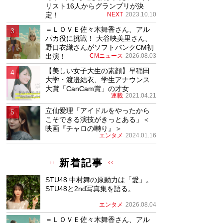
リスト16人からグランプリが決
定！
NEXT
2023.10.10
＝ＬＯＶＥ佐々木舞香さん、アル
パカ役に挑戦！ 大谷映美里さん、
野口衣織さんがソフトバンクCM初
出演！
CMニュース
2026.08.03
【美しい女子大生の素顔】早稲田
大学・渡邉結衣、学生アナウンス
大賞「CanCam賞」の才女
連載
2021.04.21
立仙愛理「アイドルをやったから
こそできる演技がきっとある」＜
映画『チャロの囀り』＞
エンタメ
2024.01.16
新着記事
STU48 中村舞の原動力は「愛」。
STU48と2nd写真集を語る。
エンタメ
2026.08.04
＝ＬＯＶＥ佐々木舞香さん、アル