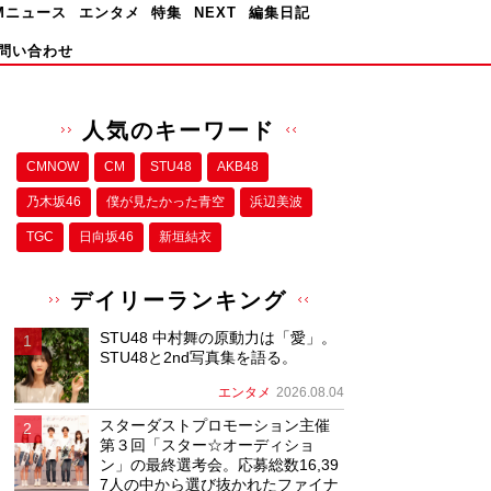
Mニュース
エンタメ
特集
NEXT
編集日記
問い合わせ
人気のキーワード
CMNOW
CM
STU48
AKB48
乃木坂46
僕が⾒たかった⻘空
浜辺美波
TGC
日向坂46
新垣結衣
デイリーランキング
STU48 中村舞の原動力は「愛」。
STU48と2nd写真集を語る。
エンタメ
2026.08.04
スターダストプロモーション主催
第３回「スター☆オーディショ
ン」の最終選考会。応募総数16,39
7人の中から選び抜かれたファイナ