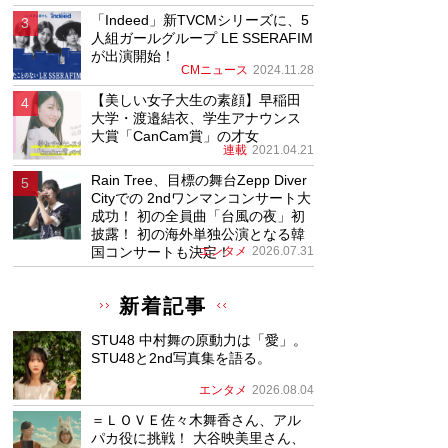
「Indeed」新TVCMシリーズに、5
人組ガールグループ LE SSERAFIM
が出演開始！
CMニュース
2024.11.28
【美しい女子大生の素顔】早稲田
大学・渡邉結衣、学生アナウンス
大賞「CanCam賞」の才女
連載
2021.04.21
Rain Tree、目標の舞台Zepp Diver
Cityでの 2ndワンマンコンサート大
成功！ 初の全員曲「台風の夜」初
披露！ 初の海外単独公演となる韓
国コンサートも決定！
エンタメ
2026.07.31
新着記事
STU48 中村舞の原動力は「愛」。
STU48と2nd写真集を語る。
エンタメ
2026.08.04
＝ＬＯＶＥ佐々木舞香さん、アル
パカ役に挑戦！ 大谷映美里さん、