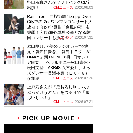
野口衣織さんがソフトバンクCM初
出演！
CMニュース
2026.08.03
Rain Tree、目標の舞台Zepp Diver
Cityでの 2ndワンマンコンサート大
成功！ 初の全員曲「台風の夜」初
披露！ 初の海外単独公演となる韓
国コンサートも決定！
エンタメ
2026.07.31
岩田剛典が”夢のラジオカー”で地
元・愛知に夢を。 愛知トヨタ「AT
Dream」新TVCM、8月1日オンエ
ア開始 ― ヘラルボニー松田崇弥・
松田文登、AKB48 八木愛月、キッ
ズダンサー長瀬柊真（ＥＸＰＧ）
が集結 ―
CMニュース
2026.07.30
上戸彩さんが『鬼おろし豚しゃぶ
ぶっかけうどん』をつるりで「鬼
おいしい！」
CMニュース
2026.07.21
PICK UP MOVIE