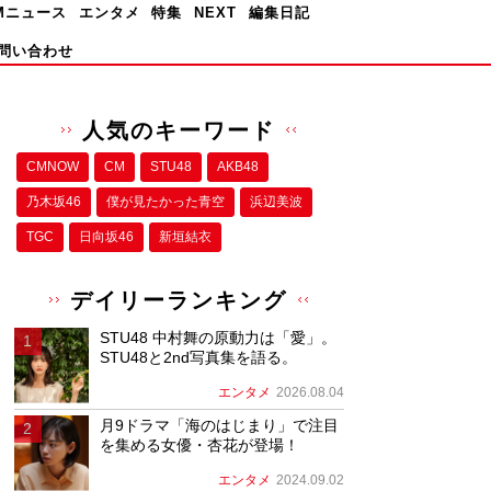
Mニュース
エンタメ
特集
NEXT
編集日記
問い合わせ
人気のキーワード
CMNOW
CM
STU48
AKB48
乃木坂46
僕が⾒たかった⻘空
浜辺美波
TGC
日向坂46
新垣結衣
デイリーランキング
STU48 中村舞の原動力は「愛」。
STU48と2nd写真集を語る。
エンタメ
2026.08.04
月9ドラマ「海のはじまり」で注目
を集める女優・杏花が登場！
エンタメ
2024.09.02