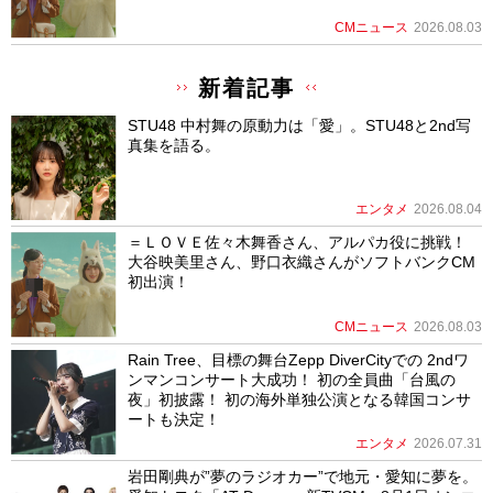
CMニュース
2026.08.03
新着記事
STU48 中村舞の原動力は「愛」。STU48と2nd写
真集を語る。
エンタメ
2026.08.04
＝ＬＯＶＥ佐々木舞香さん、アルパカ役に挑戦！
大谷映美里さん、野口衣織さんがソフトバンクCM
初出演！
CMニュース
2026.08.03
Rain Tree、目標の舞台Zepp DiverCityでの 2ndワ
ンマンコンサート大成功！ 初の全員曲「台風の
夜」初披露！ 初の海外単独公演となる韓国コンサ
ートも決定！
エンタメ
2026.07.31
岩田剛典が”夢のラジオカー”で地元・愛知に夢を。