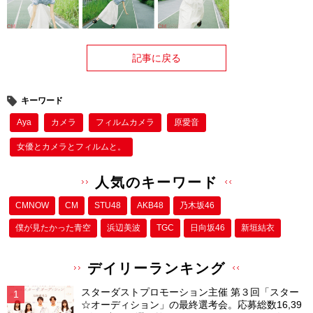
記事に戻る
キーワード
Aya
カメラ
フィルムカメラ
原愛音
女優とカメラとフィルムと。
人気のキーワード
CMNOW
CM
STU48
AKB48
乃木坂46
僕が⾒たかった⻘空
浜辺美波
TGC
日向坂46
新垣結衣
デイリーランキング
スターダストプロモーション主催 第３回「スター
☆オーディション」の最終選考会。応募総数16,39