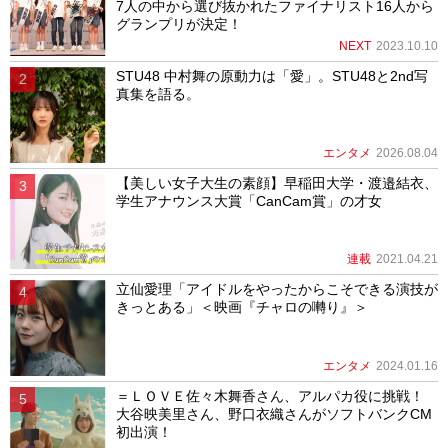
7人の中から選び抜かれたファイナリスト16人から
グランプリが決定！
NEXT
2023.10.10
STU48 中村舞の原動力は「愛」。STU48と2nd写
真集を語る。
エンタメ
2026.08.04
【美しい女子大生の素顔】早稲田大学・渡邉結衣、
学生アナウンス大賞「CanCam賞」の才女
連載
2021.04.21
立仙愛理「アイドルをやったからこそできる演技が
きっとある」＜映画『チャロの囀り』＞
エンタメ
2024.01.16
＝ＬＯＶＥ佐々木舞香さん、アルパカ役に挑戦！
大谷映美里さん、野口衣織さんがソフトバンクCM
初出演！