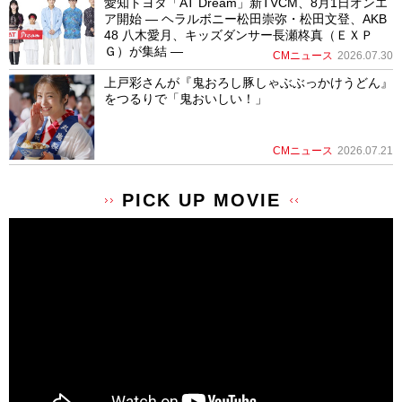
愛知トヨタ「AT Dream」新TVCM、8月1日オンエ
ア開始 ― ヘラルボニー松田崇弥・松田文登、AKB
48 八木愛月、キッズダンサー長瀬柊真（ＥＸＰ
Ｇ）が集結 ―
CMニュース
2026.07.30
上戸彩さんが『鬼おろし豚しゃぶぶっかけうどん』
をつるりで「鬼おいしい！」
CMニュース
2026.07.21
PICK UP MOVIE