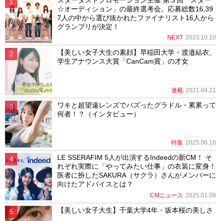
☆オーディション」の最終選考会。応募総数16,39
7人の中から選び抜かれたファイナリスト16人から
グランプリが決定！
NEXT
2023.10.10
【美しい女子大生の素顔】早稲田大学・渡邉結衣、
学生アナウンス大賞「CanCam賞」の才女
連載
2021.04.21
ワキと超望遠レンズでバズったグラドル・累累って
何者！？（インタビュー）
特集
2025.06.16
LE SSERAFIM 5人が出演するIndeedの新CM！ そ
れぞれ実際に「やってみたい仕事」の衣装に変身！
医者に扮したSAKURA（サクラ）さんがメンバーに
向けたアドバイスとは？
CMニュース
2025.01.08
【美しい女子大生】千葉大学4年・坂本桜の美しさ