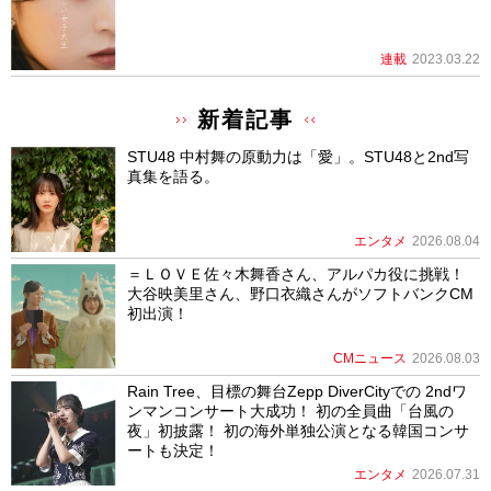
連載
2023.03.22
新着記事
STU48 中村舞の原動力は「愛」。STU48と2nd写
真集を語る。
エンタメ
2026.08.04
＝ＬＯＶＥ佐々木舞香さん、アルパカ役に挑戦！
大谷映美里さん、野口衣織さんがソフトバンクCM
初出演！
CMニュース
2026.08.03
Rain Tree、目標の舞台Zepp DiverCityでの 2ndワ
ンマンコンサート大成功！ 初の全員曲「台風の
夜」初披露！ 初の海外単独公演となる韓国コンサ
ートも決定！
エンタメ
2026.07.31