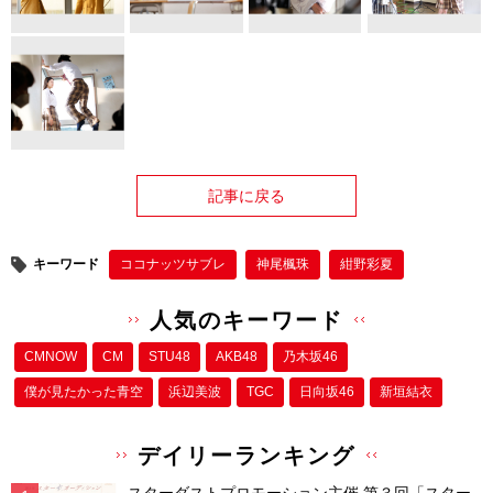
記事に戻る
キーワード
ココナッツサブレ
神尾楓珠
紺野彩夏
人気のキーワード
CMNOW
CM
STU48
AKB48
乃木坂46
僕が⾒たかった⻘空
浜辺美波
TGC
日向坂46
新垣結衣
デイリーランキング
スターダストプロモーション主催 第３回「スター