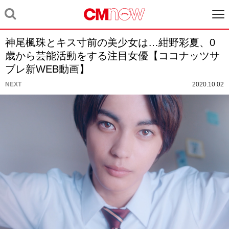
神尾楓珠とキス寸前の美少女は…紺野彩夏、0
歳から芸能活動をする注目女優【ココナッツサ
ブレ新WEB動画】
NEXT
2020.10.02