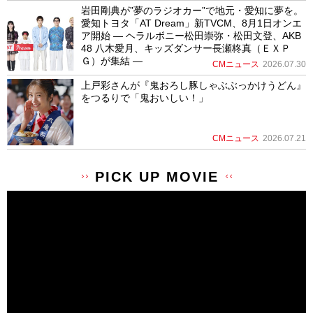
岩田剛典が”夢のラジオカー”で地元・愛知に夢を。
愛知トヨタ「AT Dream」新TVCM、8月1日オンエ
ア開始 ― ヘラルボニー松田崇弥・松田文登、AKB
48 八木愛月、キッズダンサー長瀬柊真（ＥＸＰ
Ｇ）が集結 ―
CMニュース
2026.07.30
上戸彩さんが『鬼おろし豚しゃぶぶっかけうどん』
をつるりで「鬼おいしい！」
CMニュース
2026.07.21
PICK UP MOVIE