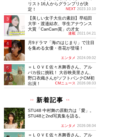
リスト16人からグランプリが決
定！
NEXT
2023.10.10
【美しい女子大生の素顔】早稲田
大学・渡邉結衣、学生アナウンス
大賞「CanCam賞」の才女
連載
2021.04.21
月9ドラマ「海のはじまり」で注目
を集める女優・杏花が登場！
エンタメ
2024.09.02
＝ＬＯＶＥ佐々木舞香さん、アル
パカ役に挑戦！ 大谷映美里さん、
野口衣織さんがソフトバンクCM初
出演！
CMニュース
2026.08.03
新着記事
STU48 中村舞の原動力は「愛」。
STU48と2nd写真集を語る。
エンタメ
2026.08.04
＝ＬＯＶＥ佐々木舞香さん、アル