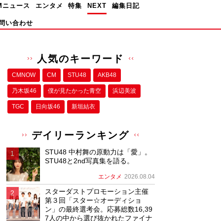
Mニュース
エンタメ
特集
NEXT
編集日記
問い合わせ
人気のキーワード
CMNOW
CM
STU48
AKB48
乃木坂46
僕が⾒たかった⻘空
浜辺美波
TGC
日向坂46
新垣結衣
デイリーランキング
STU48 中村舞の原動力は「愛」。
STU48と2nd写真集を語る。
エンタメ
2026.08.04
スターダストプロモーション主催
第３回「スター☆オーディショ
ン」の最終選考会。応募総数16,39
7人の中から選び抜かれたファイナ