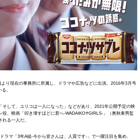
歳より現在の事務所に所属し、ドラマや広告などに出演。2016年3月号
いる。
そして、ユリコは一人になった」などがあり、2021年公開予定の映
、映画「叩き壊すほどに君へ-WADAIKO
♰
GIRLS-」（奥秋泰男監
される一人だ。
にドラマ「3年A組-今から皆さんは、人質です-」で一躍注目を集め、