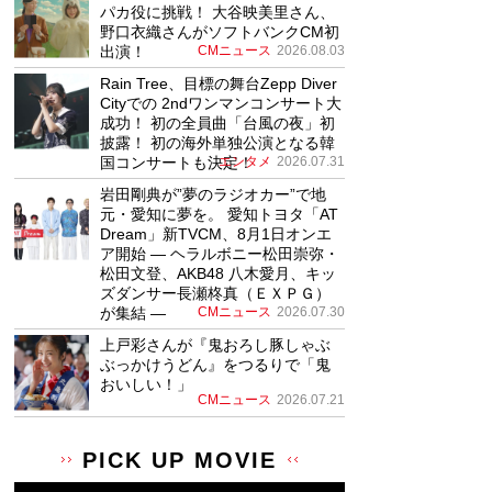
パカ役に挑戦！ 大谷映美里さん、
野口衣織さんがソフトバンクCM初
出演！
CMニュース
2026.08.03
Rain Tree、目標の舞台Zepp Diver
Cityでの 2ndワンマンコンサート大
成功！ 初の全員曲「台風の夜」初
披露！ 初の海外単独公演となる韓
国コンサートも決定！
エンタメ
2026.07.31
岩田剛典が”夢のラジオカー”で地
元・愛知に夢を。 愛知トヨタ「AT
Dream」新TVCM、8月1日オンエ
ア開始 ― ヘラルボニー松田崇弥・
松田文登、AKB48 八木愛月、キッ
ズダンサー長瀬柊真（ＥＸＰＧ）
が集結 ―
CMニュース
2026.07.30
上戸彩さんが『鬼おろし豚しゃぶ
ぶっかけうどん』をつるりで「鬼
おいしい！」
CMニュース
2026.07.21
PICK UP MOVIE