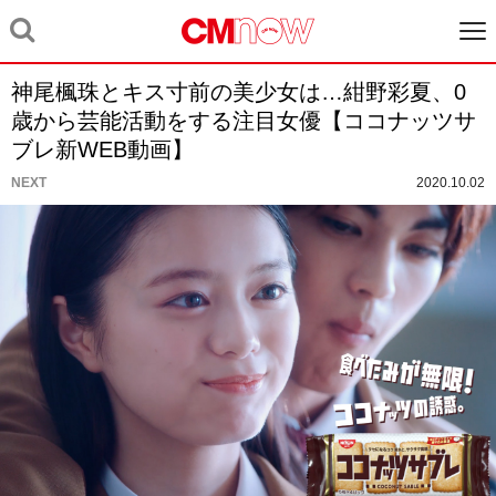
神尾楓珠とキス寸前の美少女は…紺野彩夏、0
歳から芸能活動をする注目女優【ココナッツサ
ブレ新WEB動画】
NEXT
2020.10.02