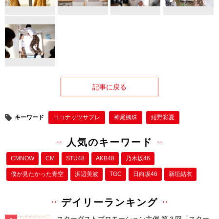
記事に戻る
キーワード
ココナッツサブレ
神尾楓珠
紺野彩夏
人気のキーワード
CMNOW
CM
STU48
AKB48
乃木坂46
僕が⾒たかった⻘空
浜辺美波
TGC
日向坂46
新垣結衣
デイリーランキング
スターダストプロモーション主催 第３回「スター