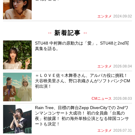
エンタメ
2024.09.02
新着記事
STU48 中村舞の原動力は「愛」。STU48と2nd写
真集を語る。
エンタメ
2026.08.04
＝ＬＯＶＥ佐々木舞香さん、アルパカ役に挑戦！
大谷映美里さん、野口衣織さんがソフトバンクCM
初出演！
CMニュース
2026.08.03
Rain Tree、目標の舞台Zepp DiverCityでの 2ndワ
ンマンコンサート大成功！ 初の全員曲「台風の
夜」初披露！ 初の海外単独公演となる韓国コンサ
ートも決定！
エンタメ
2026.07.31