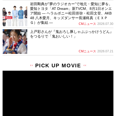
岩田剛典が”夢のラジオカー”で地元・愛知に夢を。
愛知トヨタ「AT Dream」新TVCM、8月1日オンエ
ア開始 ― ヘラルボニー松田崇弥・松田文登、AKB
48 八木愛月、キッズダンサー長瀬柊真（ＥＸＰ
Ｇ）が集結 ―
CMニュース
2026.07.30
上戸彩さんが『鬼おろし豚しゃぶぶっかけうどん』
をつるりで「鬼おいしい！」
CMニュース
2026.07.21
PICK UP MOVIE