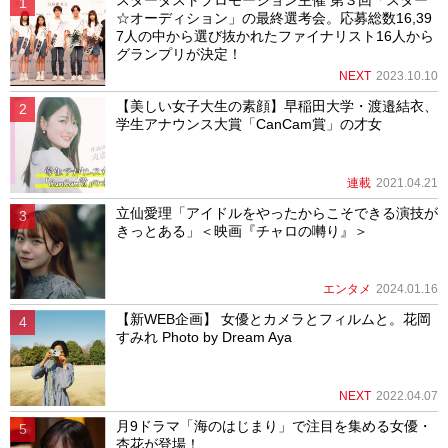
☆オーディション」の最終選考会。応募総数16,39
7人の中から選び抜かれたファイナリスト16人から
グランプリが決定！
NEXT
2023.10.10
【美しい女子大生の素顔】早稲田大学・渡邉結衣、
学生アナウンス大賞「CanCam賞」の才女
連載
2021.04.21
立仙愛理「アイドルをやったからこそできる演技が
きっとある」＜映画『チャロの囀り』＞
エンタメ
2024.01.16
【新WEB企画】 女優とカメラとフィルムと。花岡
すみれ Photo by Dream Aya
NEXT
2022.04.07
月9ドラマ「海のはじまり」で注目を集める女優・
杏花が登場！