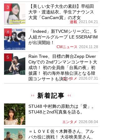
【美しい女子大生の素顔】早稲田
大学・渡邉結衣、学生アナウンス
大賞「CanCam賞」の才女
連載
2021.04.21
「Indeed」新TVCMシリーズに、5
人組ガールグループ LE SSERAFIM
が出演開始！
CMニュース
2024.11.28
Rain Tree、目標の舞台Zepp Diver
Cityでの 2ndワンマンコンサート大
成功！ 初の全員曲「台風の夜」初
披露！ 初の海外単独公演となる韓
国コンサートも決定！
エンタメ
2026.07.31
新着記事
STU48 中村舞の原動力は「愛」。
STU48と2nd写真集を語る。
エンタメ
2026.08.04
＝ＬＯＶＥ佐々木舞香さん、アル
パカ役に挑戦！ 大谷映美里さん、