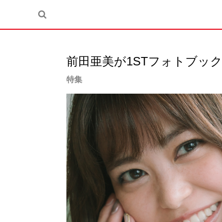
前田亜美が1STフォトブッ
特集