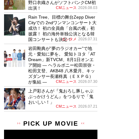
野口衣織さんがソフトバンクCM初
出演！
CMニュース
2026.08.03
Rain Tree、目標の舞台Zepp Diver
Cityでの 2ndワンマンコンサート大
成功！ 初の全員曲「台風の夜」初
披露！ 初の海外単独公演となる韓
国コンサートも決定！
エンタメ
2026.07.31
岩田剛典が”夢のラジオカー”で地
元・愛知に夢を。 愛知トヨタ「AT
Dream」新TVCM、8月1日オンエ
ア開始 ― ヘラルボニー松田崇弥・
松田文登、AKB48 八木愛月、キッ
ズダンサー長瀬柊真（ＥＸＰＧ）
が集結 ―
CMニュース
2026.07.30
上戸彩さんが『鬼おろし豚しゃぶ
ぶっかけうどん』をつるりで「鬼
おいしい！」
CMニュース
2026.07.21
PICK UP MOVIE