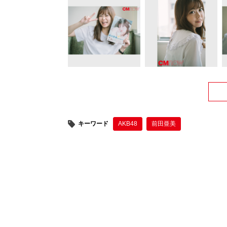
キーワード
AKB48
前田亜美