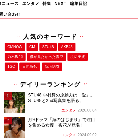
Mニュース
エンタメ
特集
NEXT
編集日記
問い合わせ
人気のキーワード
CMNOW
CM
STU48
AKB48
乃木坂46
僕が⾒たかった⻘空
浜辺美波
TGC
日向坂46
新垣結衣
デイリーランキング
STU48 中村舞の原動力は「愛」。
STU48と2nd写真集を語る。
エンタメ
2026.08.04
月9ドラマ「海のはじまり」で注目
を集める女優・杏花が登場！
エンタメ
2024.09.02