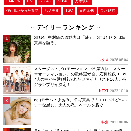
CMNOW
CM
STU48
AKB48
乃木坂46
僕が⾒たかった⻘空
浜辺美波
TGC
日向坂46
新垣結衣
デイリーランキング
STU48 中村舞の原動力は「愛」。STU48と2nd写
真集を語る。
エンタメ
2026.08.04
スターダストプロモーション主催 第３回「スター
☆オーディション」の最終選考会。応募総数16,39
7人の中から選び抜かれたファイナリスト16人から
グランプリが決定！
NEXT
2023.10.10
eggモデル・まぁみ、初写真集で「エロいけどヘル
シーな感じ」大人の私、ベールを脱ぐ
特集
2021.08.06
月9ドラマ「海のはじまり」で注目を集める女優・