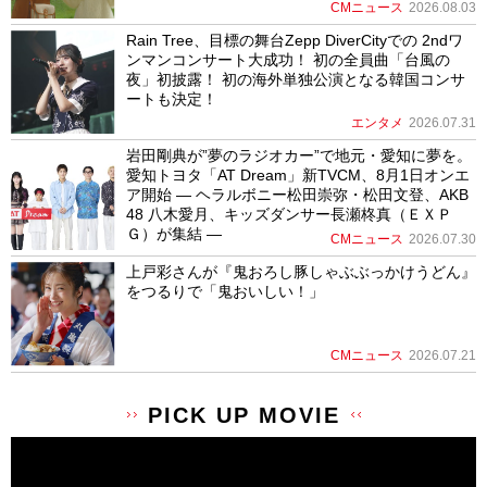
CMニュース
2026.08.03
Rain Tree、目標の舞台Zepp DiverCityでの 2ndワ
ンマンコンサート大成功！ 初の全員曲「台風の
夜」初披露！ 初の海外単独公演となる韓国コンサ
ートも決定！
エンタメ
2026.07.31
岩田剛典が”夢のラジオカー”で地元・愛知に夢を。
愛知トヨタ「AT Dream」新TVCM、8月1日オンエ
ア開始 ― ヘラルボニー松田崇弥・松田文登、AKB
48 八木愛月、キッズダンサー長瀬柊真（ＥＸＰ
Ｇ）が集結 ―
CMニュース
2026.07.30
上戸彩さんが『鬼おろし豚しゃぶぶっかけうどん』
をつるりで「鬼おいしい！」
CMニュース
2026.07.21
PICK UP MOVIE