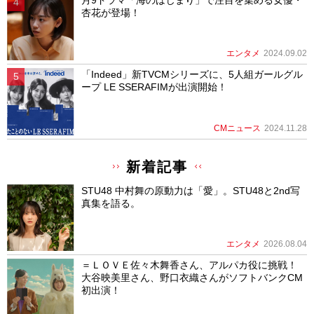
杏花が登場！
エンタメ
2024.09.02
「Indeed」新TVCMシリーズに、5人組ガールグル
ープ LE SSERAFIMが出演開始！
CMニュース
2024.11.28
新着記事
STU48 中村舞の原動力は「愛」。STU48と2nd写
真集を語る。
エンタメ
2026.08.04
＝ＬＯＶＥ佐々木舞香さん、アルパカ役に挑戦！
大谷映美里さん、野口衣織さんがソフトバンクCM
初出演！