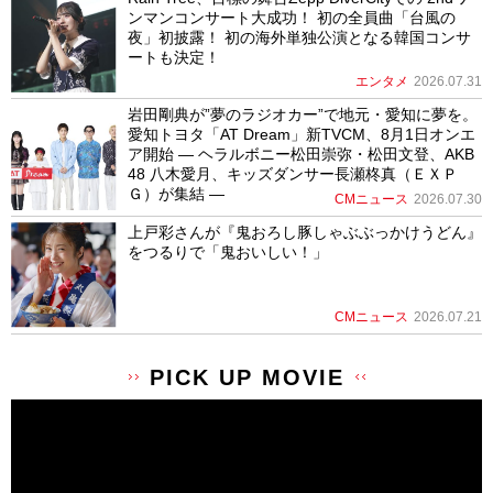
ンマンコンサート大成功！ 初の全員曲「台風の
夜」初披露！ 初の海外単独公演となる韓国コンサ
ートも決定！
エンタメ
2026.07.31
岩田剛典が”夢のラジオカー”で地元・愛知に夢を。
愛知トヨタ「AT Dream」新TVCM、8月1日オンエ
ア開始 ― ヘラルボニー松田崇弥・松田文登、AKB
48 八木愛月、キッズダンサー長瀬柊真（ＥＸＰ
Ｇ）が集結 ―
CMニュース
2026.07.30
上戸彩さんが『鬼おろし豚しゃぶぶっかけうどん』
をつるりで「鬼おいしい！」
CMニュース
2026.07.21
PICK UP MOVIE