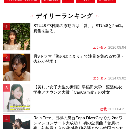
デイリーランキング
STU48 中村舞の原動力は「愛」。STU48と2nd写
真集を語る。
エンタメ
2026.08.04
月9ドラマ「海のはじまり」で注目を集める女優・
杏花が登場！
エンタメ
2024.09.02
【美しい女子大生の素顔】早稲田大学・渡邉結衣、
学生アナウンス大賞「CanCam賞」の才女
連載
2021.04.21
Rain Tree、目標の舞台Zepp DiverCityでの 2ndワ
ンマンコンサート大成功！ 初の全員曲「台風の
夜」初披露！ 初の海外単独公演となる韓国コンサ