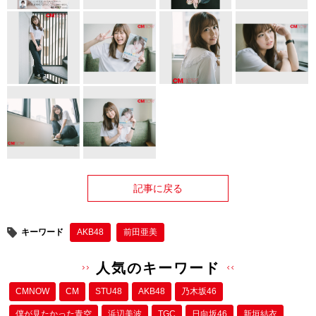
記事に戻る
キーワード
AKB48
前田亜美
人気のキーワード
CMNOW
CM
STU48
AKB48
乃木坂46
僕が⾒たかった⻘空
浜辺美波
TGC
日向坂46
新垣結衣