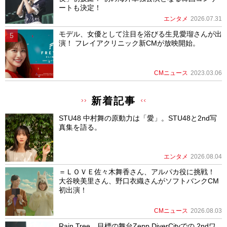
ートも決定！
エンタメ
2026.07.31
モデル、女優として注目を浴びる生見愛瑠さんが出
演！ フレイアクリニック新CMが放映開始。
CMニュース
2023.03.06
新着記事
STU48 中村舞の原動力は「愛」。STU48と2nd写
真集を語る。
エンタメ
2026.08.04
＝ＬＯＶＥ佐々木舞香さん、アルパカ役に挑戦！
大谷映美里さん、野口衣織さんがソフトバンクCM
初出演！
CMニュース
2026.08.03
Rain Tree、目標の舞台Zepp DiverCityでの 2ndワ