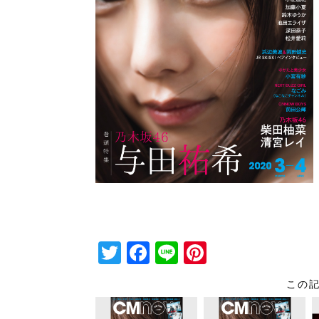
T
F
Li
Pi
wi
a
n
nt
この
tt
c
e
er