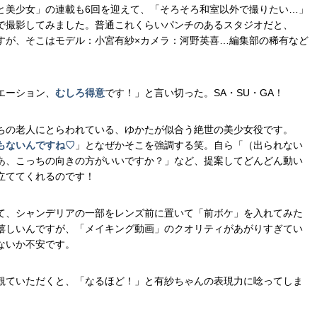
と美少女」の連載も6回を迎えて、「そろそろ和室以外で撮りたい…」
で撮影してみました。普通これくらいパンチのあるスタジオだと、
すが、そこはモデル：小宮有紗×カメラ：河野英喜…編集部の稀有など
エーション、
むしろ得意
です！」と言い切った。SA・SU・GA！
ちの老人にとらわれている、ゆかたが似合う絶世の美少女役です。
もないんですね♡
」となぜかそこを強調する笑。自ら「（出られない
あ、こっちの向きの方がいいですか？」など、提案してどんどん動い
立ててくれるのです！
て、シャンデリアの一部をレンズ前に置いて「前ボケ」を入れてみた
嬉しいんですが、「メイキング動画」のクオリティがあがりすぎてい
ないか不安です。
観ていただくと、「なるほど！」と有紗ちゃんの表現力に唸ってしま