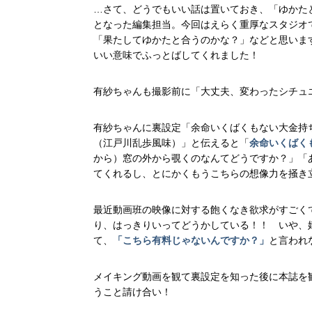
…さて、どうでもいい話は置いておき、「ゆかた
となった編集担当。今回はえらく重厚なスタジオ
「果たしてゆかたと合うのかな？」などと思いま
いい意味でふっとばしてくれました！
有紗ちゃんも撮影前に「大丈夫、変わったシチュ
有紗ちゃんに裏設定「余命いくばくもない大金持
（江戸川乱歩風味）」と伝えると「
余命いくばく
から）窓の外から覗くのなんてどうですか？」「
てくれるし、とにかくもうこちらの想像力を掻き
最近動画班の映像に対する飽くなき欲求がすごく
り、はっきりいってどうかしている！！ いや、
て、
「こちら有料じゃないんですか？」
と言われ
メイキング動画を観て裏設定を知った後に本誌を
うこと請け合い！