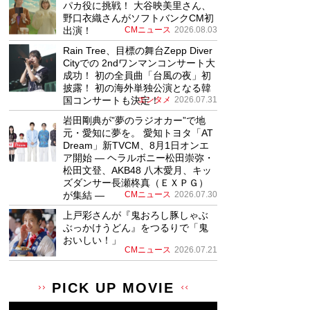
パカ役に挑戦！ 大谷映美里さん、
野口衣織さんがソフトバンクCM初
出演！
CMニュース
2026.08.03
Rain Tree、目標の舞台Zepp Diver
Cityでの 2ndワンマンコンサート大
成功！ 初の全員曲「台風の夜」初
披露！ 初の海外単独公演となる韓
国コンサートも決定！
エンタメ
2026.07.31
岩田剛典が”夢のラジオカー”で地
元・愛知に夢を。 愛知トヨタ「AT
Dream」新TVCM、8月1日オンエ
ア開始 ― ヘラルボニー松田崇弥・
松田文登、AKB48 八木愛月、キッ
ズダンサー長瀬柊真（ＥＸＰＧ）
が集結 ―
CMニュース
2026.07.30
上戸彩さんが『鬼おろし豚しゃぶ
ぶっかけうどん』をつるりで「鬼
おいしい！」
CMニュース
2026.07.21
PICK UP MOVIE