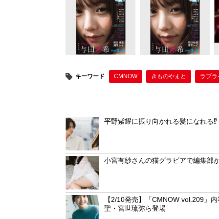
er
e
e
b
st
o
o
k
キーワード
CMNOW
きものやまと
ラブラ
平野紫耀に振り向かれる髪になれる⁉
小宮有紗さんの猫グラビアで編集部
【2/10発売】「CMNOW vol.
聖・宮世琉弥ら登場