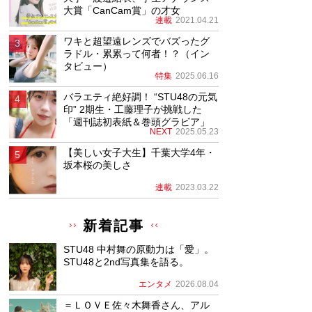
大賞「CanCam賞」の才女
連載
2021.04.21
ワキと超望遠レンズでバズったグ
ラドル・累累って何者！？（イン
タビュー）
特集
2025.06.16
バラエティ絶好調！ “STU48の元気
印” 2期生・工藤理子が挑戦した
「週刊誌初表紙＆巻頭グラビア」
NEXT
2025.05.23
【美しい女子大生】千葉大学4年・
坂本桜の美しさ
連載
2023.03.22
新着記事
STU48 中村舞の原動力は「愛」。
STU48と2nd写真集を語る。
エンタメ
2026.08.04
＝ＬＯＶＥ佐々木舞香さん、アル