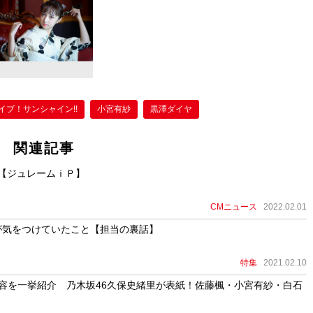
イブ！サンシャイン!!
小宮有紗
黒澤ダイヤ
関連記事
【ジュレームｉＰ】
CMニュース
2022.02.01
が気をつけていたこと【担当の裏話】
特集
2021.02.10
209」内容を一挙紹介 乃木坂46久保史緒里が表紙！佐藤楓・小宮有紗・白石