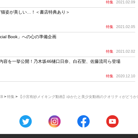
特集
2021.02.09
文学的”猫姿が美しい…！＜書店特典あり＞
特集
2021.02.05
cial Book」への心の準備企画
特集
2021.02.02
08」内容を一挙公開！乃木坂46樋口日奈、白石聖、佐藤流司ら登場
特集
2020.12.10
EB
>
特集
>
【小宮有紗メイキング動画】ゆかたと美少女動画のクオリティがどうか