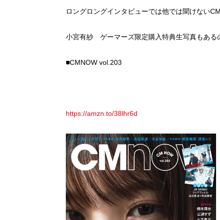
ロングロングインタビューでは他では聞けないC
小宮有紗 ゲーマーズ限定購入特典生写真もある
■CMNOW vol.203
https://amzn.to/38lhr6d