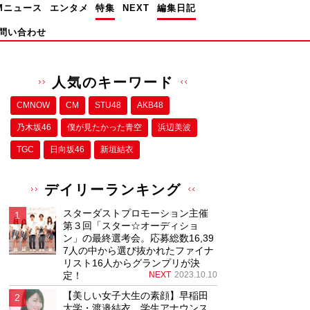
Mニュース
エンタメ
特集
NEXT
編集日記
問い合わせ
人気のキーワード
CMNOW
CM
STU48
AKB48
乃木坂46
僕が⾒たかった⻘空
浜辺美波
TGC
日向坂46
新垣結衣
デイリーランキング
スターダストプロモーション主催
第３回「スター☆オーディショ
ン」の最終選考会。応募総数16,39
7人の中から選び抜かれたファイナ
リスト16人からグランプリが決
定！
NEXT
2023.10.10
【美しい女子大生の素顔】早稲田
大学・渡邉結衣、学生アナウンス