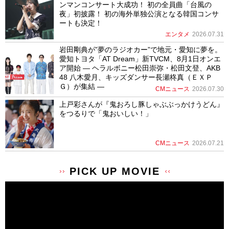
ンマンコンサート大成功！ 初の全員曲「台風の
夜」初披露！ 初の海外単独公演となる韓国コンサ
ートも決定！
エンタメ
2026.07.31
岩田剛典が”夢のラジオカー”で地元・愛知に夢を。
愛知トヨタ「AT Dream」新TVCM、8月1日オンエ
ア開始 ― ヘラルボニー松田崇弥・松田文登、AKB
48 八木愛月、キッズダンサー長瀬柊真（ＥＸＰ
Ｇ）が集結 ―
CMニュース
2026.07.30
上戸彩さんが『鬼おろし豚しゃぶぶっかけうどん』
をつるりで「鬼おいしい！」
CMニュース
2026.07.21
PICK UP MOVIE