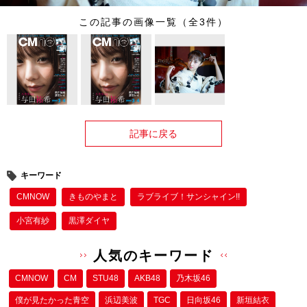
この記事の画像一覧（全3件）
記事に戻る
キーワード
CMNOW
きものやまと
ラブライブ！サンシャイン!!
小宮有紗
黒澤ダイヤ
人気のキーワード
CMNOW
CM
STU48
AKB48
乃木坂46
僕が⾒たかった⻘空
浜辺美波
TGC
日向坂46
新垣結衣