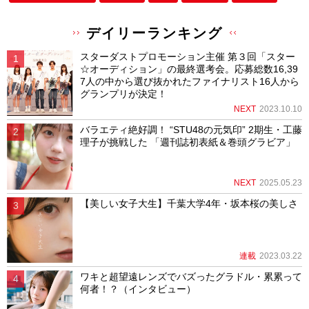
デイリーランキング
スターダストプロモーション主催 第３回「スター
☆オーディション」の最終選考会。応募総数16,39
7人の中から選び抜かれたファイナリスト16人から
グランプリが決定！
NEXT
2023.10.10
バラエティ絶好調！ “STU48の元気印” 2期生・工藤
理子が挑戦した 「週刊誌初表紙＆巻頭グラビア」
NEXT
2025.05.23
【美しい女子大生】千葉大学4年・坂本桜の美しさ
連載
2023.03.22
ワキと超望遠レンズでバズったグラドル・累累って
何者！？（インタビュー）