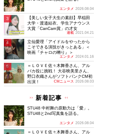
エンタメ
2026.08.04
【美しい女子大生の素顔】早稲田
大学・渡邉結衣、学生アナウンス
大賞「CanCam賞」の才女
連載
2021.04.21
立仙愛理「アイドルをやったから
こそできる演技がきっとある」＜
映画『チャロの囀り』＞
エンタメ
2024.01.16
＝ＬＯＶＥ佐々木舞香さん、アル
パカ役に挑戦！ 大谷映美里さん、
野口衣織さんがソフトバンクCM初
出演！
CMニュース
2026.08.03
新着記事
STU48 中村舞の原動力は「愛」。
STU48と2nd写真集を語る。
エンタメ
2026.08.04
＝ＬＯＶＥ佐々木舞香さん、アル