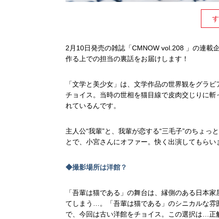
す
2月10日発売の雑誌「CMNOW vol.208 
作る上での担当の裏話をお届けします！
「文学と美少女」は、文学作品の世界観をグラビ
チョイス。当時の世相を猫目線で皮肉交じりに斬
れているんです。
主人公“我輩”と、我輩が恋する“三毛子”のちょ
とで、小宮さんにオファー。快く出演してもらい
◆撮影場所は洋館？
「吾輩は猫である」の舞台は、縁側のある日本家
てしまう…。「吾輩は猫である」のシニカルな雰
で、今回は古い洋館をチョイス。この選択は…正