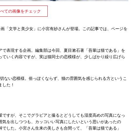
べての画像をチェック
」の連載企画「文学と美少女」に小宮有紗さんが登場。この記事では、ページを
アで表現する企画。編集部は今回、夏目漱石著「吾輩は猫である」を
っていく内容ですが、実は猫同士の恋模様が、少しばかり繰り広げら
っと切ない恋模様。俗っぽくならず、猫の雰囲気を感じられる方というこ
ました！
屋ですが、そこでグラビアと撮るとどうしても湿度高めの写真になっ
囲気を出しつつも、カッコいい写真にしたいという思いがあったの
解でした。小宮さん生来の美しさも合間って、「吾輩は猫である」