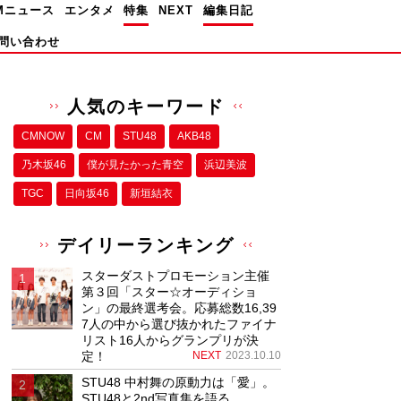
Mニュース
エンタメ
特集
NEXT
編集日記
問い合わせ
人気のキーワード
CMNOW
CM
STU48
AKB48
乃木坂46
僕が⾒たかった⻘空
浜辺美波
TGC
日向坂46
新垣結衣
デイリーランキング
スターダストプロモーション主催
第３回「スター☆オーディショ
ン」の最終選考会。応募総数16,39
7人の中から選び抜かれたファイナ
リスト16人からグランプリが決
定！
NEXT
2023.10.10
STU48 中村舞の原動力は「愛」。
STU48と2nd写真集を語る。