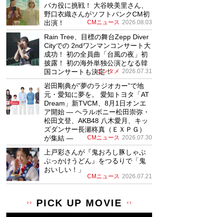
パカ役に挑戦！ 大谷映美里さん、
野口衣織さんがソフトバンクCM初
出演！
CMニュース
2026.08.03
Rain Tree、目標の舞台Zepp Diver
Cityでの 2ndワンマンコンサート大
成功！ 初の全員曲「台風の夜」初
披露！ 初の海外単独公演となる韓
国コンサートも決定！
エンタメ
2026.07.31
岩田剛典が”夢のラジオカー”で地
元・愛知に夢を。 愛知トヨタ「AT
Dream」新TVCM、8月1日オンエ
ア開始 ― ヘラルボニー松田崇弥・
松田文登、AKB48 八木愛月、キッ
ズダンサー長瀬柊真（ＥＸＰＧ）
が集結 ―
CMニュース
2026.07.30
上戸彩さんが『鬼おろし豚しゃぶ
ぶっかけうどん』をつるりで「鬼
おいしい！」
CMニュース
2026.07.21
PICK UP MOVIE