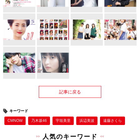
記事に戻る
キーワード
CMNOW
乃木坂46
宇垣美里
浜辺美波
遠藤さくら
人気のキーワード