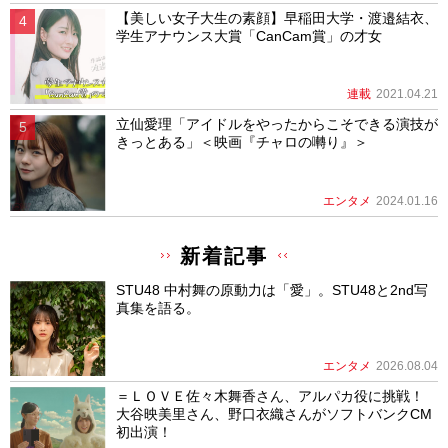
【美しい女子大生の素顔】早稲田大学・渡邉結衣、
学生アナウンス大賞「CanCam賞」の才女
連載
2021.04.21
立仙愛理「アイドルをやったからこそできる演技が
きっとある」＜映画『チャロの囀り』＞
エンタメ
2024.01.16
新着記事
STU48 中村舞の原動力は「愛」。STU48と2nd写
真集を語る。
エンタメ
2026.08.04
＝ＬＯＶＥ佐々木舞香さん、アルパカ役に挑戦！
大谷映美里さん、野口衣織さんがソフトバンクCM
初出演！