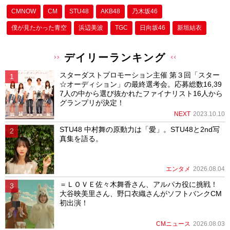
CMNOW
CM
STU48
AKB48
乃木坂46
僕が⾒たかった⻘空
浜辺美波
TGC
日向坂46
新垣結衣
デイリーランキング
スターダストプロモーション主催 第３回「スター
☆オーディション」の最終選考会。応募総数16,39
7人の中から選び抜かれたファイナリスト16人から
グランプリが決定！
NEXT
2023.10.10
STU48 中村舞の原動力は「愛」。STU48と2nd写
真集を語る。
エンタメ
2026.08.04
＝ＬＯＶＥ佐々木舞香さん、アルパカ役に挑戦！
大谷映美里さん、野口衣織さんがソフトバンクCM
初出演！
CMニュース
2026.08.03