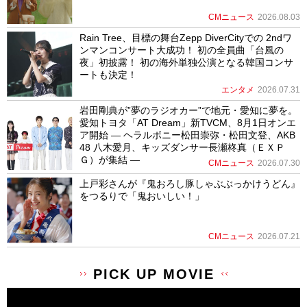
CMニュース
2026.08.03
Rain Tree、目標の舞台Zepp DiverCityでの 2ndワ
ンマンコンサート大成功！ 初の全員曲「台風の
夜」初披露！ 初の海外単独公演となる韓国コンサ
ートも決定！
エンタメ
2026.07.31
岩田剛典が”夢のラジオカー”で地元・愛知に夢を。
愛知トヨタ「AT Dream」新TVCM、8月1日オンエ
ア開始 ― ヘラルボニー松田崇弥・松田文登、AKB
48 八木愛月、キッズダンサー長瀬柊真（ＥＸＰ
Ｇ）が集結 ―
CMニュース
2026.07.30
上戸彩さんが『鬼おろし豚しゃぶぶっかけうどん』
をつるりで「鬼おいしい！」
CMニュース
2026.07.21
PICK UP MOVIE