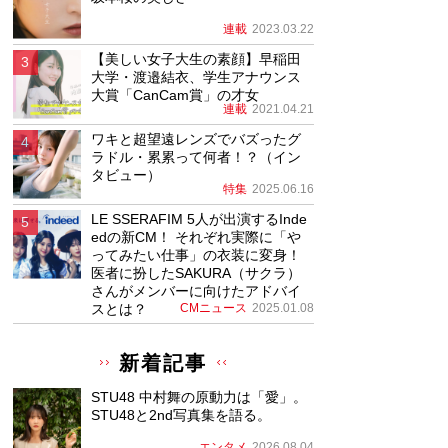
連載
2023.03.22
【美しい女子大生の素顔】早稲田
大学・渡邉結衣、学生アナウンス
大賞「CanCam賞」の才女
連載
2021.04.21
ワキと超望遠レンズでバズったグ
ラドル・累累って何者！？（イン
タビュー）
特集
2025.06.16
LE SSERAFIM 5人が出演するInde
edの新CM！ それぞれ実際に「や
ってみたい仕事」の衣装に変身！
医者に扮したSAKURA（サクラ）
さんがメンバーに向けたアドバイ
スとは？
CMニュース
2025.01.08
新着記事
STU48 中村舞の原動力は「愛」。
STU48と2nd写真集を語る。
エンタメ
2026.08.04