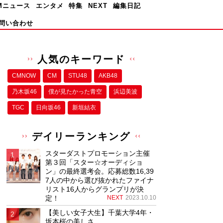
Mニュース
エンタメ
特集
NEXT
編集日記
問い合わせ
人気のキーワード
CMNOW
CM
STU48
AKB48
乃木坂46
僕が⾒たかった⻘空
浜辺美波
TGC
日向坂46
新垣結衣
デイリーランキング
スターダストプロモーション主催
第３回「スター☆オーディショ
ン」の最終選考会。応募総数16,39
7人の中から選び抜かれたファイナ
リスト16人からグランプリが決
定！
NEXT
2023.10.10
【美しい女子大生】千葉大学4年・
坂本桜の美しさ