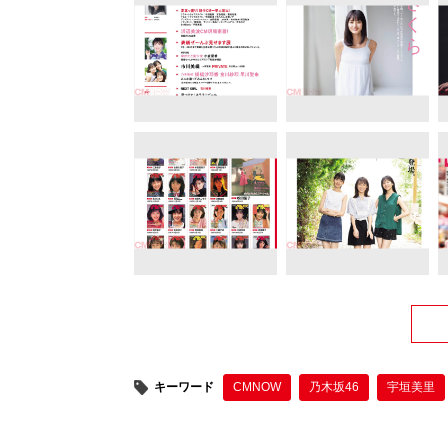
キーワード
CMNOW
乃木坂46
宇垣美里