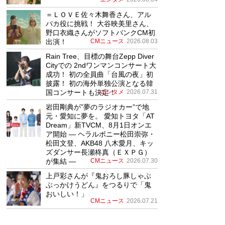
＝ＬＯＶＥ佐々木舞香さん、アル
パカ役に挑戦！ 大谷映美里さん、
野口衣織さんがソフトバンクCM初
出演！
CMニュース
2026.08.03
Rain Tree、目標の舞台Zepp Diver
Cityでの 2ndワンマンコンサート大
成功！ 初の全員曲「台風の夜」初
披露！ 初の海外単独公演となる韓
国コンサートも決定！
エンタメ
2026.07.31
岩田剛典が”夢のラジオカー”で地
元・愛知に夢を。 愛知トヨタ「AT
Dream」新TVCM、8月1日オンエ
ア開始 ― ヘラルボニー松田崇弥・
松田文登、AKB48 八木愛月、キッ
ズダンサー長瀬柊真（ＥＸＰＧ）
が集結 ―
CMニュース
2026.07.30
上戸彩さんが『鬼おろし豚しゃぶ
ぶっかけうどん』をつるりで「鬼
おいしい！」
CMニュース
2026.07.21