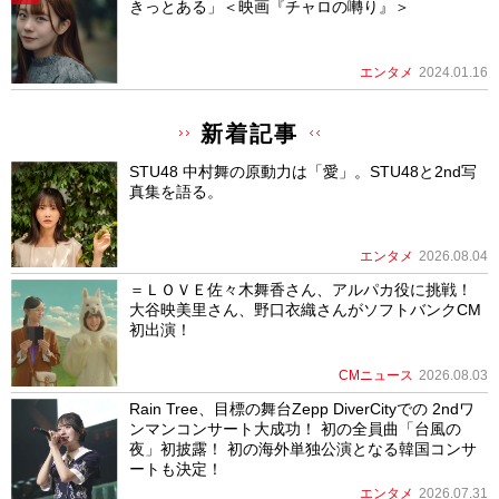
きっとある」＜映画『チャロの囀り』＞
エンタメ
2024.01.16
新着記事
STU48 中村舞の原動力は「愛」。STU48と2nd写
真集を語る。
エンタメ
2026.08.04
＝ＬＯＶＥ佐々木舞香さん、アルパカ役に挑戦！
大谷映美里さん、野口衣織さんがソフトバンクCM
初出演！
CMニュース
2026.08.03
Rain Tree、目標の舞台Zepp DiverCityでの 2ndワ
ンマンコンサート大成功！ 初の全員曲「台風の
夜」初披露！ 初の海外単独公演となる韓国コンサ
ートも決定！
エンタメ
2026.07.31