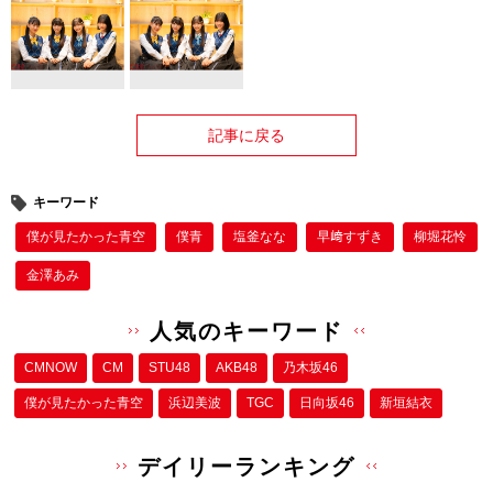
記事に戻る
キーワード
僕が⾒たかった⻘空
僕⻘
塩釜なな
早﨑すずき
柳堀花怜
金澤あみ
人気のキーワード
CMNOW
CM
STU48
AKB48
乃木坂46
僕が⾒たかった⻘空
浜辺美波
TGC
日向坂46
新垣結衣
デイリーランキング