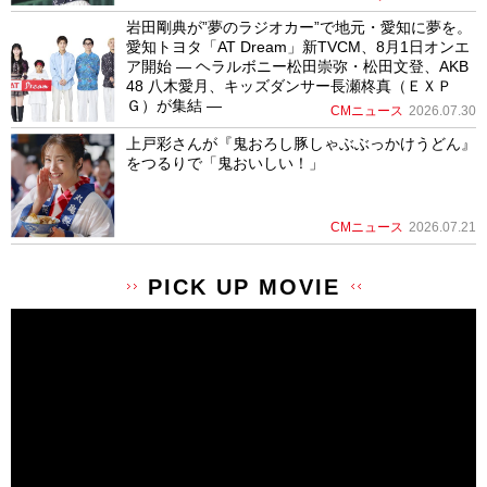
岩田剛典が”夢のラジオカー”で地元・愛知に夢を。
愛知トヨタ「AT Dream」新TVCM、8月1日オンエ
ア開始 ― ヘラルボニー松田崇弥・松田文登、AKB
48 八木愛月、キッズダンサー長瀬柊真（ＥＸＰ
Ｇ）が集結 ―
CMニュース
2026.07.30
上戸彩さんが『鬼おろし豚しゃぶぶっかけうどん』
をつるりで「鬼おいしい！」
CMニュース
2026.07.21
PICK UP MOVIE