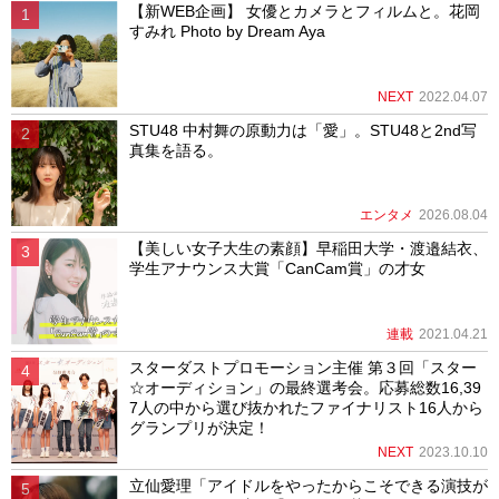
【新WEB企画】 女優とカメラとフィルムと。花岡
すみれ Photo by Dream Aya
NEXT
2022.04.07
STU48 中村舞の原動力は「愛」。STU48と2nd写
真集を語る。
エンタメ
2026.08.04
【美しい女子大生の素顔】早稲田大学・渡邉結衣、
学生アナウンス大賞「CanCam賞」の才女
連載
2021.04.21
スターダストプロモーション主催 第３回「スター
☆オーディション」の最終選考会。応募総数16,39
7人の中から選び抜かれたファイナリスト16人から
グランプリが決定！
NEXT
2023.10.10
立仙愛理「アイドルをやったからこそできる演技が