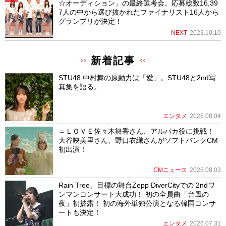
☆オーディション」の最終選考会。応募総数16,39
7人の中から選び抜かれたファイナリスト16人から
グランプリが決定！
NEXT
2023.10.10
新着記事
STU48 中村舞の原動力は「愛」。STU48と2nd写
真集を語る。
エンタメ
2026.08.04
＝ＬＯＶＥ佐々木舞香さん、アルパカ役に挑戦！
大谷映美里さん、野口衣織さんがソフトバンクCM
初出演！
CMニュース
2026.08.03
Rain Tree、目標の舞台Zepp DiverCityでの 2ndワ
ンマンコンサート大成功！ 初の全員曲「台風の
夜」初披露！ 初の海外単独公演となる韓国コンサ
ートも決定！
エンタメ
2026.07.31