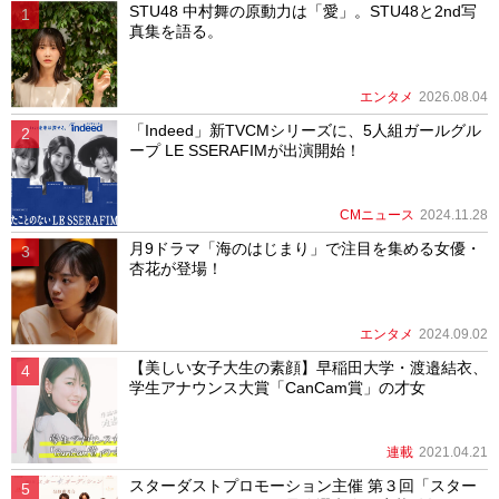
STU48 中村舞の原動力は「愛」。STU48と2nd写
真集を語る。
エンタメ
2026.08.04
「Indeed」新TVCMシリーズに、5人組ガールグル
ープ LE SSERAFIMが出演開始！
CMニュース
2024.11.28
月9ドラマ「海のはじまり」で注目を集める女優・
杏花が登場！
エンタメ
2024.09.02
【美しい女子大生の素顔】早稲田大学・渡邉結衣、
学生アナウンス大賞「CanCam賞」の才女
連載
2021.04.21
スターダストプロモーション主催 第３回「スター