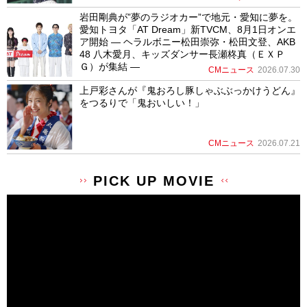
岩田剛典が”夢のラジオカー”で地元・愛知に夢を。
愛知トヨタ「AT Dream」新TVCM、8月1日オンエ
ア開始 ― ヘラルボニー松田崇弥・松田文登、AKB
48 八木愛月、キッズダンサー長瀬柊真（ＥＸＰ
Ｇ）が集結 ―
CMニュース
2026.07.30
上戸彩さんが『鬼おろし豚しゃぶぶっかけうどん』
をつるりで「鬼おいしい！」
CMニュース
2026.07.21
PICK UP MOVIE