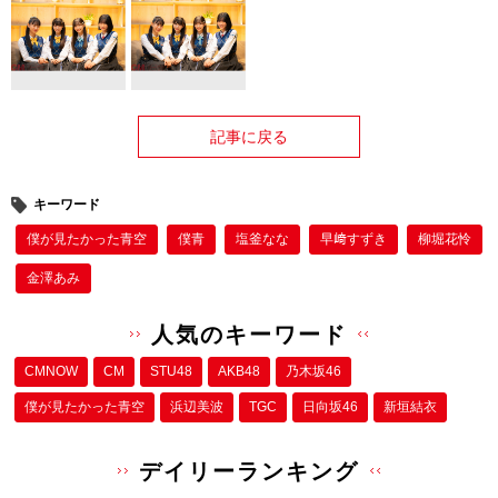
記事に戻る
キーワード
僕が⾒たかった⻘空
僕⻘
塩釜なな
早﨑すずき
柳堀花怜
金澤あみ
人気のキーワード
CMNOW
CM
STU48
AKB48
乃木坂46
僕が⾒たかった⻘空
浜辺美波
TGC
日向坂46
新垣結衣
デイリーランキング