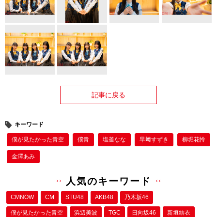
記事に戻る
キーワード
僕が⾒たかった⻘空
僕⻘
塩釜なな
早﨑すずき
柳堀花怜
金澤あみ
人気のキーワード
CMNOW
CM
STU48
AKB48
乃木坂46
僕が⾒たかった⻘空
浜辺美波
TGC
日向坂46
新垣結衣