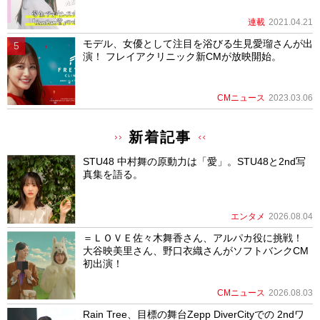
連載
2021.04.21
モデル、女優として注目を浴びる生見愛瑠さんが出
演！ フレイアクリニック新CMが放映開始。
CMニュース
2023.03.06
新着記事
STU48 中村舞の原動力は「愛」。STU48と2nd写
真集を語る。
エンタメ
2026.08.04
＝ＬＯＶＥ佐々木舞香さん、アルパカ役に挑戦！
大谷映美里さん、野口衣織さんがソフトバンクCM
初出演！
CMニュース
2026.08.03
Rain Tree、目標の舞台Zepp DiverCityでの 2ndワ