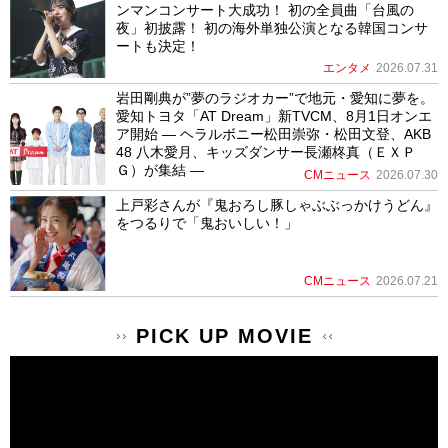
ンマンコンサート大成功！ 初の全員曲「台風の
夜」初披露！ 初の海外単独公演となる韓国コンサ
ートも決定！
エンタメ
2026.07.31
岩田剛典が”夢のラジオカー”で地元・愛知に夢を。
愛知トヨタ「AT Dream」新TVCM、8月1日オンエ
ア開始 ― ヘラルボニー松田崇弥・松田文登、AKB
48 八木愛月、キッズダンサー長瀬柊真（ＥＸＰ
Ｇ）が集結 ―
CMニュース
2026.07.30
上戸彩さんが『鬼おろし豚しゃぶぶっかけうどん』
をつるりで「鬼おいしい！」
CMニュース
2026.07.21
PICK UP MOVIE