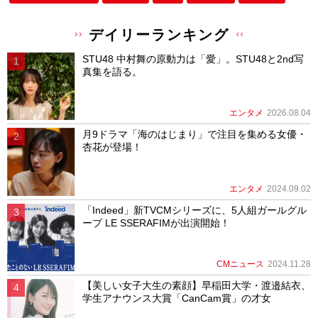
デイリーランキング
STU48 中村舞の原動力は「愛」。STU48と2nd写
真集を語る。
エンタメ
2026.08.04
月9ドラマ「海のはじまり」で注目を集める女優・
杏花が登場！
エンタメ
2024.09.02
「Indeed」新TVCMシリーズに、5人組ガールグル
ープ LE SSERAFIMが出演開始！
CMニュース
2024.11.28
【美しい女子大生の素顔】早稲田大学・渡邉結衣、
学生アナウンス大賞「CanCam賞」の才女