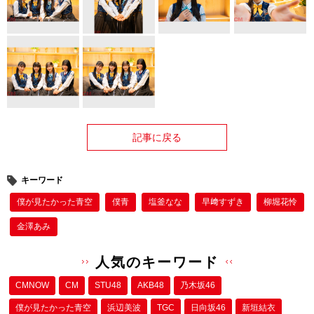
記事に戻る
キーワード
僕が⾒たかった⻘空
僕⻘
塩釜なな
早﨑すずき
柳堀花怜
金澤あみ
人気のキーワード
CMNOW
CM
STU48
AKB48
乃木坂46
僕が⾒たかった⻘空
浜辺美波
TGC
日向坂46
新垣結衣