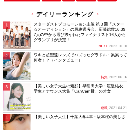
デイリーランキング
スターダストプロモーション主催 第３回「スター
☆オーディション」の最終選考会。応募総数16,39
7人の中から選び抜かれたファイナリスト16人から
グランプリが決定！
NEXT
2023.10.10
ワキと超望遠レンズでバズったグラドル・累累って
何者！？（インタビュー）
特集
2025.06.16
【美しい女子大生の素顔】早稲田大学・渡邉結衣、
学生アナウンス大賞「CanCam賞」の才女
連載
2021.04.21
【美しい女子大生】千葉大学4年・坂本桜の美しさ