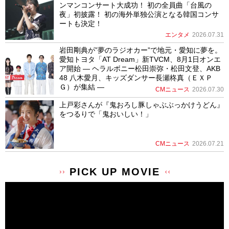
ンマンコンサート大成功！ 初の全員曲「台風の
夜」初披露！ 初の海外単独公演となる韓国コンサ
ートも決定！
エンタメ
2026.07.31
岩田剛典が”夢のラジオカー”で地元・愛知に夢を。
愛知トヨタ「AT Dream」新TVCM、8月1日オンエ
ア開始 ― ヘラルボニー松田崇弥・松田文登、AKB
48 八木愛月、キッズダンサー長瀬柊真（ＥＸＰ
Ｇ）が集結 ―
CMニュース
2026.07.30
上戸彩さんが『鬼おろし豚しゃぶぶっかけうどん』
をつるりで「鬼おいしい！」
CMニュース
2026.07.21
PICK UP MOVIE