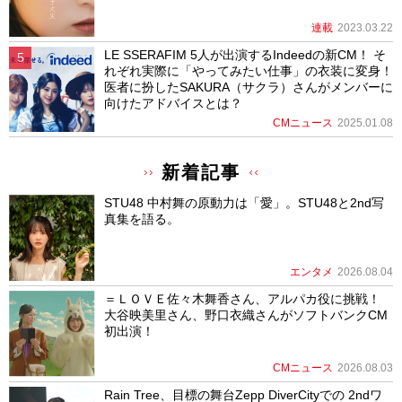
連載
2023.03.22
LE SSERAFIM 5人が出演するIndeedの新CM！ そ
れぞれ実際に「やってみたい仕事」の衣装に変身！
医者に扮したSAKURA（サクラ）さんがメンバーに
向けたアドバイスとは？
CMニュース
2025.01.08
新着記事
STU48 中村舞の原動力は「愛」。STU48と2nd写
真集を語る。
エンタメ
2026.08.04
＝ＬＯＶＥ佐々木舞香さん、アルパカ役に挑戦！
大谷映美里さん、野口衣織さんがソフトバンクCM
初出演！
CMニュース
2026.08.03
Rain Tree、目標の舞台Zepp DiverCityでの 2ndワ