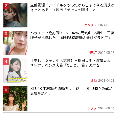
立仙愛理「アイドルをやったからこそできる演技が
きっとある」＜映画『チャロの囀り』＞
エンタメ
2024.01.16
バラエティ絶好調！ “STU48の元気印” 2期生・工藤
理子が挑戦した 「週刊誌初表紙＆巻頭グラビア」
NEXT
2025.05.23
【美しい女子大生の素顔】早稲田大学・渡邉結衣、
学生アナウンス大賞「CanCam賞」の才女
連載
2021.04.21
STU48 中村舞の原動力は「愛」。STU48と2nd写
真集を語る。
エンタメ
2026.08.04