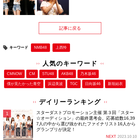
記事に戻る
キーワード
NMB48
上西怜
人気のキーワード
CMNOW
CM
STU48
AKB48
乃木坂46
僕が⾒たかった⻘空
浜辺美波
TGC
日向坂46
新垣結衣
デイリーランキング
スターダストプロモーション主催 第３回「スター
☆オーディション」の最終選考会。応募総数16,39
7人の中から選び抜かれたファイナリスト16人から
グランプリが決定！
NEXT
2023.10.10