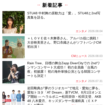
新着記事
STU48 中村舞の原動力は「愛」。STU48と2nd写
真集を語る。
エンタメ
2026.08.04
＝ＬＯＶＥ佐々木舞香さん、アルパカ役に挑戦！
大谷映美里さん、野口衣織さんがソフトバンクCM
初出演！
CMニュース
2026.08.03
Rain Tree、目標の舞台Zepp DiverCityでの 2ndワ
ンマンコンサート大成功！ 初の全員曲「台風の
夜」初披露！ 初の海外単独公演となる韓国コンサ
ートも決定！
エンタメ
2026.07.31
岩田剛典が”夢のラジオカー”で地元・愛知に夢を。
愛知トヨタ「AT Dream」新TVCM、8月1日オンエ
ア開始 ― ヘラルボニー松田崇弥・松田文登、AKB
48 八木愛月、キッズダンサー長瀬柊真（ＥＸＰ
Ｇ）が集結 ―