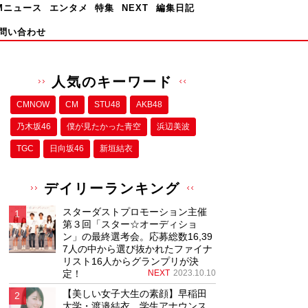
Mニュース
エンタメ
特集
NEXT
編集日記
問い合わせ
人気のキーワード
CMNOW
CM
STU48
AKB48
乃木坂46
僕が⾒たかった⻘空
浜辺美波
TGC
日向坂46
新垣結衣
デイリーランキング
スターダストプロモーション主催
第３回「スター☆オーディショ
ン」の最終選考会。応募総数16,39
7人の中から選び抜かれたファイナ
リスト16人からグランプリが決
定！
NEXT
2023.10.10
【美しい女子大生の素顔】早稲田
大学・渡邉結衣、学生アナウンス