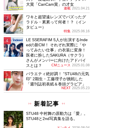
大賞「CanCam賞」の才女
連載
2021.04.21
ワキと超望遠レンズでバズったグ
ラドル・累累って何者！？（イン
タビュー）
特集
2025.06.16
LE SSERAFIM 5人が出演するInde
edの新CM！ それぞれ実際に「や
ってみたい仕事」の衣装に変身！
医者に扮したSAKURA（サクラ）
さんがメンバーに向けたアドバイ
スとは？
CMニュース
2025.01.08
バラエティ絶好調！ “STU48の元気
印” 2期生・工藤理子が挑戦した
「週刊誌初表紙＆巻頭グラビア」
NEXT
2025.05.23
新着記事
STU48 中村舞の原動力は「愛」。
STU48と2nd写真集を語る。
エンタメ
2026.08.04