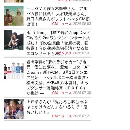
＝ＬＯＶＥ佐々木舞香さん、アル
パカ役に挑戦！ 大谷映美里さん、
野口衣織さんがソフトバンクCM初
出演！
CMニュース
2026.08.03
Rain Tree、目標の舞台Zepp Diver
Cityでの 2ndワンマンコンサート大
成功！ 初の全員曲「台風の夜」初
披露！ 初の海外単独公演となる韓
国コンサートも決定！
エンタメ
2026.07.31
岩田剛典が”夢のラジオカー”で地
元・愛知に夢を。 愛知トヨタ「AT
Dream」新TVCM、8月1日オンエ
ア開始 ― ヘラルボニー松田崇弥・
松田文登、AKB48 八木愛月、キッ
ズダンサー長瀬柊真（ＥＸＰＧ）
が集結 ―
CMニュース
2026.07.30
上戸彩さんが『鬼おろし豚しゃぶ
ぶっかけうどん』をつるりで「鬼
おいしい！」
CMニュース
2026.07.21