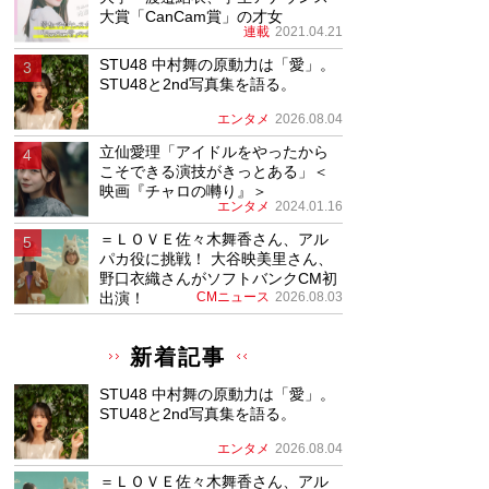
大賞「CanCam賞」の才女
連載
2021.04.21
STU48 中村舞の原動力は「愛」。
STU48と2nd写真集を語る。
エンタメ
2026.08.04
立仙愛理「アイドルをやったから
こそできる演技がきっとある」＜
映画『チャロの囀り』＞
エンタメ
2024.01.16
＝ＬＯＶＥ佐々木舞香さん、アル
パカ役に挑戦！ 大谷映美里さん、
野口衣織さんがソフトバンクCM初
出演！
CMニュース
2026.08.03
新着記事
STU48 中村舞の原動力は「愛」。
STU48と2nd写真集を語る。
エンタメ
2026.08.04
＝ＬＯＶＥ佐々木舞香さん、アル