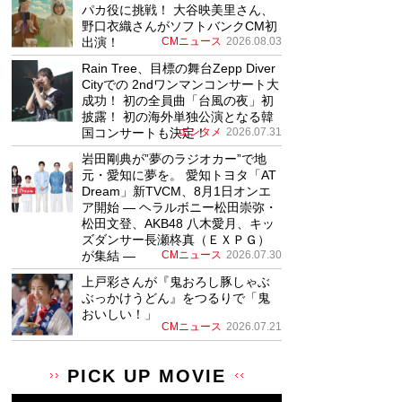
パカ役に挑戦！ 大谷映美里さん、
野口衣織さんがソフトバンクCM初
出演！
CMニュース
2026.08.03
Rain Tree、目標の舞台Zepp Diver
Cityでの 2ndワンマンコンサート大
成功！ 初の全員曲「台風の夜」初
披露！ 初の海外単独公演となる韓
国コンサートも決定！
エンタメ
2026.07.31
岩田剛典が”夢のラジオカー”で地
元・愛知に夢を。 愛知トヨタ「AT
Dream」新TVCM、8月1日オンエ
ア開始 ― ヘラルボニー松田崇弥・
松田文登、AKB48 八木愛月、キッ
ズダンサー長瀬柊真（ＥＸＰＧ）
が集結 ―
CMニュース
2026.07.30
上戸彩さんが『鬼おろし豚しゃぶ
ぶっかけうどん』をつるりで「鬼
おいしい！」
CMニュース
2026.07.21
PICK UP MOVIE