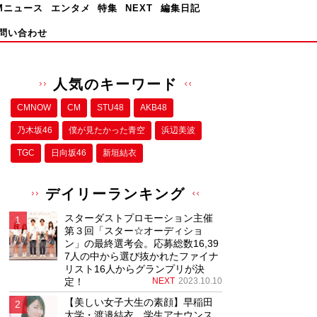
Mニュース
エンタメ
特集
NEXT
編集日記
問い合わせ
人気のキーワード
CMNOW
CM
STU48
AKB48
乃木坂46
僕が⾒たかった⻘空
浜辺美波
TGC
日向坂46
新垣結衣
デイリーランキング
スターダストプロモーション主催
第３回「スター☆オーディショ
ン」の最終選考会。応募総数16,39
7人の中から選び抜かれたファイナ
リスト16人からグランプリが決
定！
NEXT
2023.10.10
【美しい女子大生の素顔】早稲田
大学・渡邉結衣、学生アナウンス