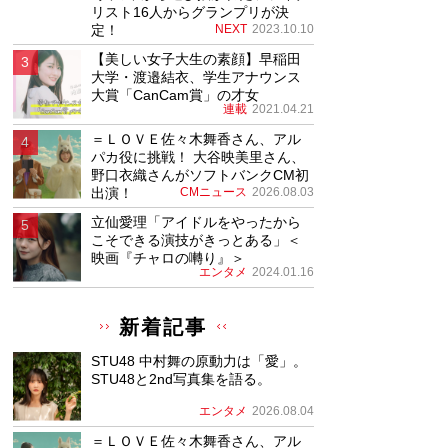
リスト16人からグランプリが決
定！
NEXT
2023.10.10
【美しい女子大生の素顔】早稲田
大学・渡邉結衣、学生アナウンス
大賞「CanCam賞」の才女
連載
2021.04.21
＝ＬＯＶＥ佐々木舞香さん、アル
パカ役に挑戦！ 大谷映美里さん、
野口衣織さんがソフトバンクCM初
出演！
CMニュース
2026.08.03
立仙愛理「アイドルをやったから
こそできる演技がきっとある」＜
映画『チャロの囀り』＞
エンタメ
2024.01.16
新着記事
STU48 中村舞の原動力は「愛」。
STU48と2nd写真集を語る。
エンタメ
2026.08.04
＝ＬＯＶＥ佐々木舞香さん、アル