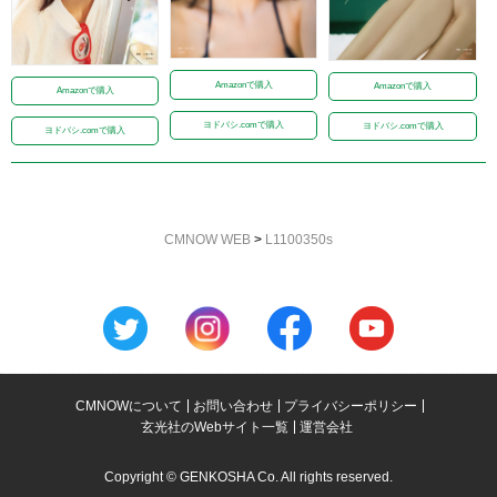
Amazonで購入
Amazonで購入
Amazonで購入
ヨドバシ.comで購入
ヨドバシ.comで購入
ヨドバシ.comで購入
CMNOW WEB
>
L1100350s
CMNOWについて
お問い合わせ
プライバシーポリシー
玄光社のWebサイト一覧
運営会社
Copyright © GENKOSHA Co. All rights reserved.