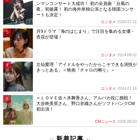
ンマンコンサート大成功！ 初の全員曲「台風の
夜」初披露！ 初の海外単独公演となる韓国コンサ
ートも決定！
エンタメ
2026.07.31
月9ドラマ「海のはじまり」で注目を集める女優・
杏花が登場！
エンタメ
2024.09.02
立仙愛理「アイドルをやったからこそできる演技が
きっとある」＜映画『チャロの囀り』＞
エンタメ
2024.01.16
＝ＬＯＶＥ佐々木舞香さん、アルパカ役に挑戦！
大谷映美里さん、野口衣織さんがソフトバンクCM
初出演！
CMニュース
2026.08.03
新着記事