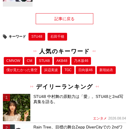
記事に戻る
キーワード
STU48
石田千穂
人気のキーワード
CMNOW
CM
STU48
AKB48
乃木坂46
僕が⾒たかった⻘空
浜辺美波
TGC
日向坂46
新垣結衣
デイリーランキング
STU48 中村舞の原動力は「愛」。STU48と2nd写
真集を語る。
エンタメ
2026.08.04
Rain Tree、目標の舞台Zepp DiverCityでの 2ndワ