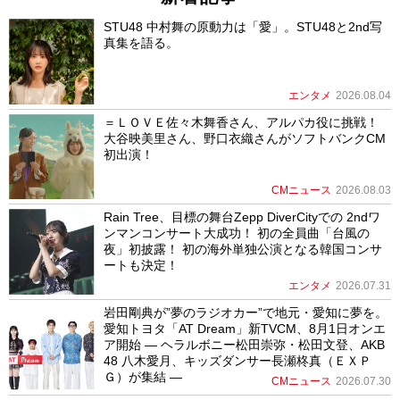
STU48 中村舞の原動力は「愛」。STU48と2nd写
真集を語る。
エンタメ
2026.08.04
＝ＬＯＶＥ佐々木舞香さん、アルパカ役に挑戦！
大谷映美里さん、野口衣織さんがソフトバンクCM
初出演！
CMニュース
2026.08.03
Rain Tree、目標の舞台Zepp DiverCityでの 2ndワ
ンマンコンサート大成功！ 初の全員曲「台風の
夜」初披露！ 初の海外単独公演となる韓国コンサ
ートも決定！
エンタメ
2026.07.31
岩田剛典が”夢のラジオカー”で地元・愛知に夢を。
愛知トヨタ「AT Dream」新TVCM、8月1日オンエ
ア開始 ― ヘラルボニー松田崇弥・松田文登、AKB
48 八木愛月、キッズダンサー長瀬柊真（ＥＸＰ
Ｇ）が集結 ―
CMニュース
2026.07.30