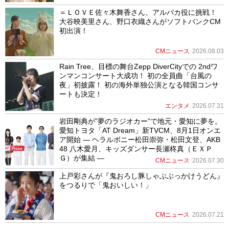
＝ＬＯＶＥ佐々木舞香さん、アルパカ役に挑戦！
大谷映美里さん、野口衣織さんがソフトバンクCM
初出演！
CMニュース
2026.08.03
Rain Tree、目標の舞台Zepp DiverCityでの 2ndワ
ンマンコンサート大成功！ 初の全員曲「台風の
夜」初披露！ 初の海外単独公演となる韓国コンサ
ートも決定！
エンタメ
2026.07.31
岩田剛典が”夢のラジオカー”で地元・愛知に夢を。
愛知トヨタ「AT Dream」新TVCM、8月1日オンエ
ア開始 ― ヘラルボニー松田崇弥・松田文登、AKB
48 八木愛月、キッズダンサー長瀬柊真（ＥＸＰ
Ｇ）が集結 ―
CMニュース
2026.07.30
上戸彩さんが『鬼おろし豚しゃぶぶっかけうどん』
をつるりで「鬼おいしい！」
CMニュース
2026.07.21