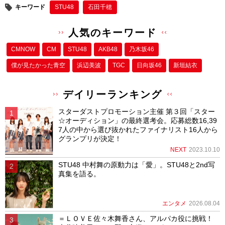
キーワード
STU48
石田千穂
人気のキーワード
CMNOW
CM
STU48
AKB48
乃木坂46
僕が⾒たかった⻘空
浜辺美波
TGC
日向坂46
新垣結衣
デイリーランキング
スターダストプロモーション主催 第３回「スター
☆オーディション」の最終選考会。応募総数16,39
7人の中から選び抜かれたファイナリスト16人から
グランプリが決定！
NEXT
2023.10.10
STU48 中村舞の原動力は「愛」。STU48と2nd写
真集を語る。
エンタメ
2026.08.04
＝ＬＯＶＥ佐々木舞香さん、アルパカ役に挑戦！