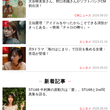
大谷映美里さん、野口衣織さんがソフトバンクCM
初出演！
CMニュース
2026.08.03
立仙愛理「アイドルをやったからこそできる演技が
きっとある」＜映画『チャロの囀り』＞
エンタメ
2024.01.16
月9ドラマ「海のはじまり」で注目を集める女優・
杏花が登場！
エンタメ
2024.09.02
新着記事
STU48 中村舞の原動力は「愛」。STU48と2nd写
真集を語る。
エンタメ
2026.08.04