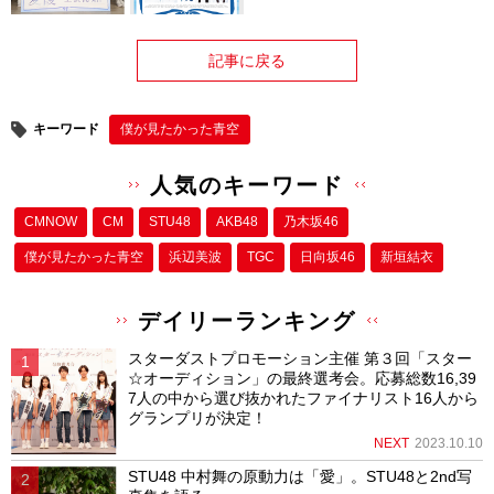
記事に戻る
キーワード
僕が⾒たかった⻘空
人気のキーワード
CMNOW
CM
STU48
AKB48
乃木坂46
僕が⾒たかった⻘空
浜辺美波
TGC
日向坂46
新垣結衣
デイリーランキング
スターダストプロモーション主催 第３回「スター
☆オーディション」の最終選考会。応募総数16,39
7人の中から選び抜かれたファイナリスト16人から
グランプリが決定！
NEXT
2023.10.10
STU48 中村舞の原動力は「愛」。STU48と2nd写