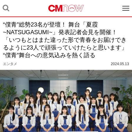
“僕青”総勢23名が登壇！ 舞台「夏霞
~NATSUGASUMI~」発表記者会見を開催！
「いつもとはまた違った形で青春をお届けでき
るように23人で頑張っていけたらと思います」
“僕青”舞台への意気込みを熱く語る
エンタメ
2024.05.13