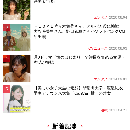
真集を語る。
エンタメ
2026.08.04
＝ＬＯＶＥ佐々木舞香さん、アルパカ役に挑戦！
大谷映美里さん、野口衣織さんがソフトバンクCM
初出演！
CMニュース
2026.08.03
月9ドラマ「海のはじまり」で注目を集める女優・
杏花が登場！
エンタメ
2024.09.02
【美しい女子大生の素顔】早稲田大学・渡邉結衣、
学生アナウンス大賞「CanCam賞」の才女
連載
2021.04.21
新着記事