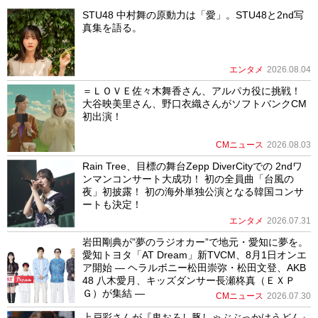
STU48 中村舞の原動力は「愛」。STU48と2nd写
真集を語る。
エンタメ
2026.08.04
＝ＬＯＶＥ佐々木舞香さん、アルパカ役に挑戦！
大谷映美里さん、野口衣織さんがソフトバンクCM
初出演！
CMニュース
2026.08.03
Rain Tree、目標の舞台Zepp DiverCityでの 2ndワ
ンマンコンサート大成功！ 初の全員曲「台風の
夜」初披露！ 初の海外単独公演となる韓国コンサ
ートも決定！
エンタメ
2026.07.31
岩田剛典が”夢のラジオカー”で地元・愛知に夢を。
愛知トヨタ「AT Dream」新TVCM、8月1日オンエ
ア開始 ― ヘラルボニー松田崇弥・松田文登、AKB
48 八木愛月、キッズダンサー長瀬柊真（ＥＸＰ
Ｇ）が集結 ―
CMニュース
2026.07.30
上戸彩さんが『鬼おろし豚しゃぶぶっかけうどん』