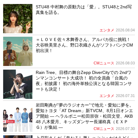
STU48 中村舞の原動力は「愛」。STU48と2nd写
真集を語る。
エンタメ
2026.08.04
＝ＬＯＶＥ佐々木舞香さん、アルパカ役に挑戦！
大谷映美里さん、野口衣織さんがソフトバンクCM
初出演！
CMニュース
2026.08.03
Rain Tree、目標の舞台Zepp DiverCityでの 2ndワ
ンマンコンサート大成功！ 初の全員曲「台風の
夜」初披露！ 初の海外単独公演となる韓国コンサ
ートも決定！
エンタメ
2026.07.31
岩田剛典が”夢のラジオカー”で地元・愛知に夢を。
愛知トヨタ「AT Dream」新TVCM、8月1日オンエ
ア開始 ― ヘラルボニー松田崇弥・松田文登、AKB
48 八木愛月、キッズダンサー長瀬柊真（ＥＸＰ
Ｇ）が集結 ―
CMニュース
2026.07.30
上戸彩さんが『鬼おろし豚しゃぶぶっかけうどん』