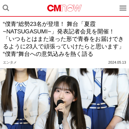
“僕青”総勢23名が登壇！ 舞台「夏霞
~NATSUGASUMI~」発表記者会見を開催！
「いつもとはまた違った形で青春をお届けでき
るように23人で頑張っていけたらと思います」
“僕青”舞台への意気込みを熱く語る
エンタメ
2024.05.13