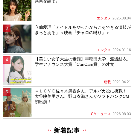
真集を語る。
エンタメ
2026.08.04
立仙愛理「アイドルをやったからこそできる演技が
きっとある」＜映画『チャロの囀り』＞
エンタメ
2024.01.16
【美しい女子大生の素顔】早稲田大学・渡邉結衣、
学生アナウンス大賞「CanCam賞」の才女
連載
2021.04.21
＝ＬＯＶＥ佐々木舞香さん、アルパカ役に挑戦！
大谷映美里さん、野口衣織さんがソフトバンクCM
初出演！
CMニュース
2026.08.03
新着記事