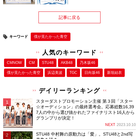
記事に戻る
キーワード
僕が⾒たかった⻘空
人気のキーワード
CMNOW
CM
STU48
AKB48
乃木坂46
僕が⾒たかった⻘空
浜辺美波
TGC
日向坂46
新垣結衣
デイリーランキング
スターダストプロモーション主催 第３回「スター
☆オーディション」の最終選考会。応募総数16,39
7人の中から選び抜かれたファイナリスト16人から
グランプリが決定！
NEXT
2023.10.10
STU48 中村舞の原動力は「愛」。STU48と2nd写