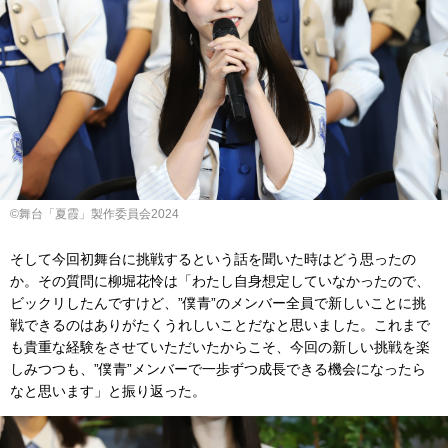
©舞台「夏霞」製作委員会2024
そして今回初舞台に挑戦するという話を聞いた時はどう思ったの
か。その質問に柳堀花怜は「わたし自身想定していなかったので、
ビックリしたんですけど、”僕青”のメンバー全員で新しいことに挑
戦できるのはありがたくうれしいことだなと思いました。これまで
も貴重な経験をさせていただいたからこそ、今回の新しい挑戦を楽
しみつつも、”僕青”メンバーで一歩ずつ成長できる機会になったら
なと思います」と振り返った。