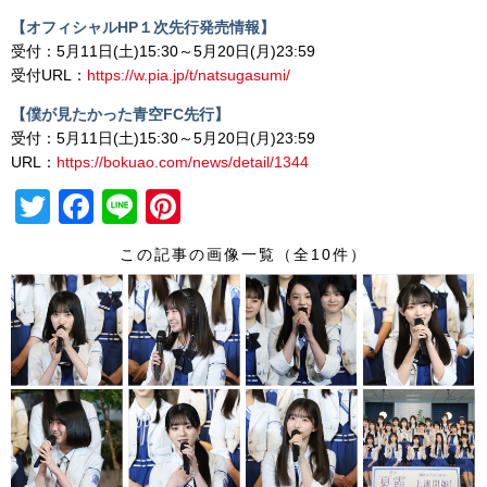
【オフィシャル
HP
１次先行発売情報】
受付：5月11日(土)15:30～5月20日(月)23:59
受付URL：
https://w.pia.jp/t/natsugasumi/
【僕が見たかった青空
FC
先行】
受付：5月11日(土)15:30～5月20日(月)23:59
URL：
https://bokuao.com/news/detail/1344
T
F
Li
Pi
wi
a
n
nt
この記事の画像一覧（全10件）
tt
c
e
er
er
e
e
b
st
o
o
k