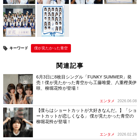
キーワード
僕が⾒たかった⻘空
関連記事
6月3日に8枚目シングル「FUNKY SUMMER」発
売！僕が見たかった青空から工藤唯愛、八重樫美伊
咲、柳堀花怜が登場！
エンタメ
2026.06.08
【僕らはショートカットが大好きなんだ。】「ショ
ートカットが恋しくなる」 僕が見たかった青空の
柳堀花怜が登場！
エンタメ
2026.02.26