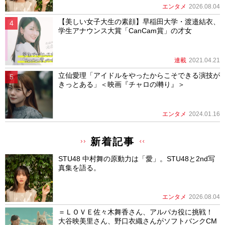
エンタメ
2026.08.04
【美しい女子大生の素顔】早稲田大学・渡邉結衣、
学生アナウンス大賞「CanCam賞」の才女
連載
2021.04.21
立仙愛理「アイドルをやったからこそできる演技が
きっとある」＜映画『チャロの囀り』＞
エンタメ
2024.01.16
新着記事
STU48 中村舞の原動力は「愛」。STU48と2nd写
真集を語る。
エンタメ
2026.08.04
＝ＬＯＶＥ佐々木舞香さん、アルパカ役に挑戦！
大谷映美里さん、野口衣織さんがソフトバンクCM