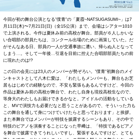
今回が初の舞台公演となる”僕青”の「夏霞~NATSUGASUMI~」は7
月11日(木)〜7月21日(日)（全15公演）まで、会場はシアター1010
で上演される。今作は夏休み前の高校が舞台。部員が６人しかいな
い合唱部の部員たちは、コンクール出場のために画策していた。だ
がそんなある日、部員の一人が交通事故に遭い、帰らぬ人となって
しまう…。そして一年後…引退を目前に控えた合唱部部員たちの前
に現れたのは!?
この日の会見には23人のメンバーが勢ぞろい。”僕青”初舞台のメイ
ンキャストとして八木仁愛は、「わたしもメンバーも、舞台もお芝
居もはじめての経験なので、不安も緊張もあるんですけど、今回の
作品は夏休み前の高校が舞台で、わたし自身も現役高校生なので、
等身大のわたしもお届けできるかなと。アイドルの活動をしている
と、MVで演技力も必要だなと思うことがあるので、そういった力も
この舞台を通して身につけていけたらと思っております」と挨拶。
また本舞台ではメンバーが特技を披露するシーンもあり、その中で
特技のピアノを演奏することになった早﨑は、「特技であるピアノ
を舞台で披露できてうれしいですし、緊張するんですけど、とても