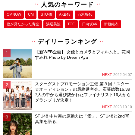
人気のキーワード
CMNOW
CM
STU48
AKB48
乃木坂46
僕が⾒たかった⻘空
浜辺美波
TGC
日向坂46
新垣結衣
デイリーランキング
【新WEB企画】 女優とカメラとフィルムと。花岡
すみれ Photo by Dream Aya
NEXT
2022.04.07
スターダストプロモーション主催 第３回「スター
☆オーディション」の最終選考会。応募総数16,39
7人の中から選び抜かれたファイナリスト16人から
グランプリが決定！
NEXT
2023.10.10
STU48 中村舞の原動力は「愛」。STU48と2nd写
真集を語る。