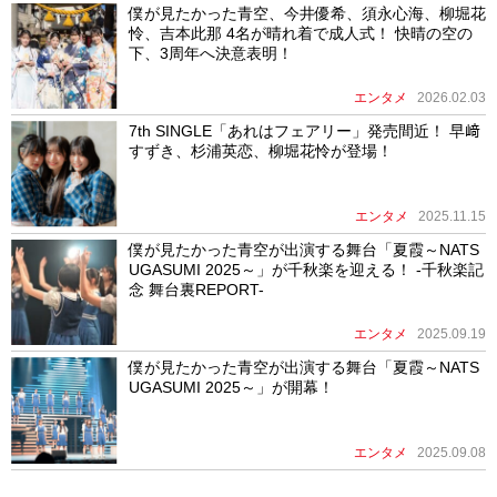
僕が見たかった青空、今井優希、須永心海、柳堀花
怜、吉本此那 4名が晴れ着で成人式！ 快晴の空の
下、3周年へ決意表明！
エンタメ
2026.02.03
7th SINGLE「あれはフェアリー」発売間近！ 早﨑
すずき、杉浦英恋、柳堀花怜が登場！
エンタメ
2025.11.15
僕が見たかった青空が出演する舞台「夏霞～NATS
UGASUMI 2025～」が千秋楽を迎える！ -千秋楽記
念 舞台裏REPORT-
エンタメ
2025.09.19
僕が見たかった青空が出演する舞台「夏霞～NATS
UGASUMI 2025～」が開幕！
エンタメ
2025.09.08