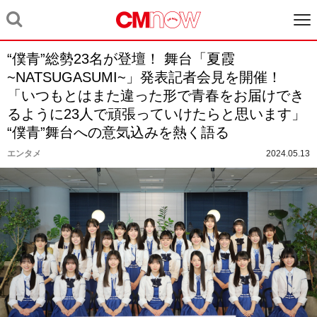
“僕青”総勢23名が登壇！ 舞台「夏霞
~NATSUGASUMI~」発表記者会見を開催！
「いつもとはまた違った形で青春をお届けでき
るように23人で頑張っていけたらと思います」
“僕青”舞台への意気込みを熱く語る
エンタメ
2024.05.13