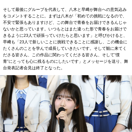
そして最後にグループを代表して、八木と早﨑が舞台への意気込み
をコメントすることに。まずは八木が「初めての挑戦になるので、
不安で緊張もありますけど、この舞台で青春をお届けできるんじゃ
ないかと思っています。いつもとはまた違った形で青春をお届けで
きるように23人で頑張っていけたらと思います」と呼びかけると、
早﨑も「23人で新しいことに挑戦できることに感謝し、この機会に
たくさんのことを学んで成長していきたいです。そして観に来てく
ださる皆さん、この作品に関わってくださる皆さん、そして”僕
青”にとっても心に残るものにしたいです」とメッセージを送り、舞
台発表記者会見は終了となった。