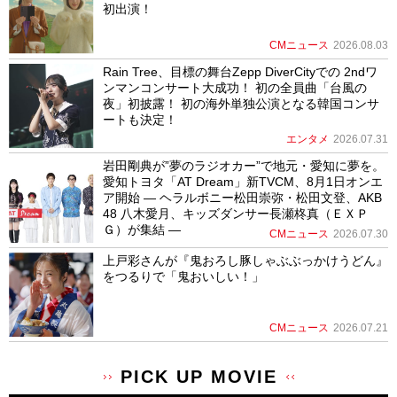
初出演！
CMニュース
2026.08.03
Rain Tree、目標の舞台Zepp DiverCityでの 2ndワ
ンマンコンサート大成功！ 初の全員曲「台風の
夜」初披露！ 初の海外単独公演となる韓国コンサ
ートも決定！
エンタメ
2026.07.31
岩田剛典が”夢のラジオカー”で地元・愛知に夢を。
愛知トヨタ「AT Dream」新TVCM、8月1日オンエ
ア開始 ― ヘラルボニー松田崇弥・松田文登、AKB
48 八木愛月、キッズダンサー長瀬柊真（ＥＸＰ
Ｇ）が集結 ―
CMニュース
2026.07.30
上戸彩さんが『鬼おろし豚しゃぶぶっかけうどん』
をつるりで「鬼おいしい！」
CMニュース
2026.07.21
PICK UP MOVIE