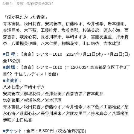
©舞台「夏霞」製作委員会2024
「僕が見たかった青空」
青木宙帆、秋田莉杏、安納蒼衣、伊藤ゆず、今井優希、岩本理瑚、
金澤亜美、木下藍、工藤唯愛、塩釜菜那、杉浦英恋、須永心海、西
森杏弥、萩原心花、長谷川稀未、早﨑すずき、宮腰友里亜、持永真
奈、八重樫美伊咲、八木仁愛、柳堀花怜、山口結杏、吉本此那
■
日
程：
【東京】シアター1010 2024年7月11日(木)～7月21日(日)
全15公演
■
劇
場：
【東京】シアター1010（〒120-0034 東京都足立区千住3丁
目92 千住ミルディスⅠ番館）
■
出演者：
八木仁愛／早﨑すずき
安納蒼衣／柳堀花怜／金澤亜美／西森杏弥／吉本此那
塩釜菜那／杉浦英恋／岩本理瑚
青木宙帆／秋田莉杏／伊藤ゆず／今井優希／木下藍／工藤唯愛／須
永心海／萩原心花／長谷川稀未／宮腰友里亜／持永真奈／八重樫美
伊咲／山口結杏
■
チケット：
全席：8,300円（税込/全席指定）