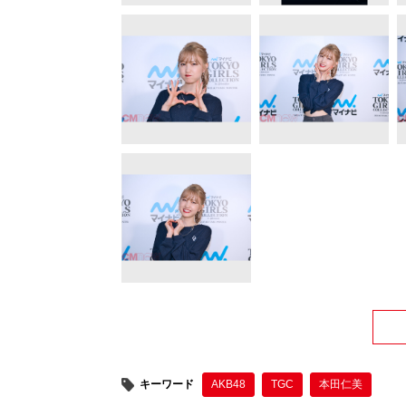
キーワード
AKB48
TGC
本田仁美