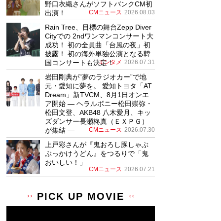
野口衣織さんがソフトバンクCM初
出演！
CMニュース
2026.08.03
Rain Tree、目標の舞台Zepp Diver
Cityでの 2ndワンマンコンサート大
成功！ 初の全員曲「台風の夜」初
披露！ 初の海外単独公演となる韓
国コンサートも決定！
エンタメ
2026.07.31
岩田剛典が”夢のラジオカー”で地
元・愛知に夢を。 愛知トヨタ「AT
Dream」新TVCM、8月1日オンエ
ア開始 ― ヘラルボニー松田崇弥・
松田文登、AKB48 八木愛月、キッ
ズダンサー長瀬柊真（ＥＸＰＧ）
が集結 ―
CMニュース
2026.07.30
上戸彩さんが『鬼おろし豚しゃぶ
ぶっかけうどん』をつるりで「鬼
おいしい！」
CMニュース
2026.07.21
PICK UP MOVIE