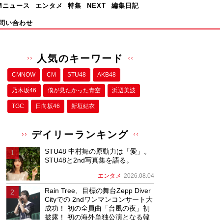
Mニュース
エンタメ
特集
NEXT
編集日記
問い合わせ
人気のキーワード
CMNOW
CM
STU48
AKB48
乃木坂46
僕が⾒たかった⻘空
浜辺美波
TGC
日向坂46
新垣結衣
デイリーランキング
STU48 中村舞の原動力は「愛」。
STU48と2nd写真集を語る。
エンタメ
2026.08.04
Rain Tree、目標の舞台Zepp Diver
Cityでの 2ndワンマンコンサート大
成功！ 初の全員曲「台風の夜」初
披露！ 初の海外単独公演となる韓