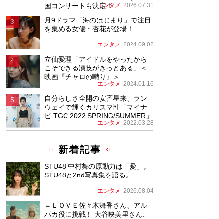
国コンサートも決定！
エンタメ
2026.07.31
月9ドラマ「海のはじまり」で注目
を集める女優・杏花が登場！
エンタメ
2024.09.02
立仙愛理「アイドルをやったから
こそできる演技がきっとある」＜
映画『チャロの囀り』＞
エンタメ
2024.01.16
自分らしさ全開の安斉星来、ラン
ウェイで輝くカリスマ性「マイナ
ビ TGC 2022 SPRING/SUMMER」
エンタメ
2022.03.28
新着記事
STU48 中村舞の原動力は「愛」。
STU48と2nd写真集を語る。
エンタメ
2026.08.04
＝ＬＯＶＥ佐々木舞香さん、アル
パカ役に挑戦！ 大谷映美里さん、