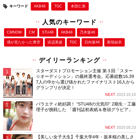
キーワード
AKB48
TGC
本田仁美
人気のキーワード
CMNOW
CM
STU48
AKB48
乃木坂46
僕が⾒たかった⻘空
浜辺美波
TGC
日向坂46
新垣結衣
デイリーランキング
スターダストプロモーション主催 第３回「スター
☆オーディション」の最終選考会。応募総数16,39
7人の中から選び抜かれたファイナリスト16人から
グランプリが決定！
NEXT
2023.10.10
バラエティ絶好調！ “STU48の元気印” 2期生・工藤
理子が挑戦した 「週刊誌初表紙＆巻頭グラビア」
NEXT
2025.05.23
【美しい女子大生】千葉大学4年・坂本桜の美しさ