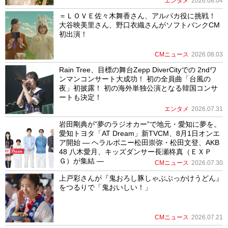
エンタメ
2026.08.04
＝ＬＯＶＥ佐々木舞香さん、アルパカ役に挑戦！
大谷映美里さん、野口衣織さんがソフトバンクCM
初出演！
CMニュース
2026.08.03
Rain Tree、目標の舞台Zepp DiverCityでの 2ndワ
ンマンコンサート大成功！ 初の全員曲「台風の
夜」初披露！ 初の海外単独公演となる韓国コンサ
ートも決定！
エンタメ
2026.07.31
岩田剛典が”夢のラジオカー”で地元・愛知に夢を。
愛知トヨタ「AT Dream」新TVCM、8月1日オンエ
ア開始 ― ヘラルボニー松田崇弥・松田文登、AKB
48 八木愛月、キッズダンサー長瀬柊真（ＥＸＰ
Ｇ）が集結 ―
CMニュース
2026.07.30
上戸彩さんが『鬼おろし豚しゃぶぶっかけうどん』
をつるりで「鬼おいしい！」
CMニュース
2026.07.21