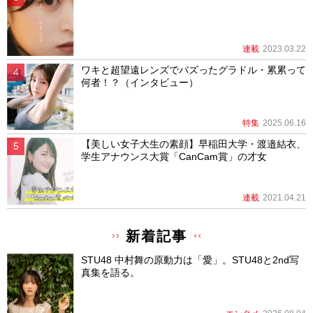
連載
2023.03.22
ワキと超望遠レンズでバズったグラドル・累累って
何者！？（インタビュー）
特集
2025.06.16
【美しい女子大生の素顔】早稲田大学・渡邉結衣、
学生アナウンス大賞「CanCam賞」の才女
連載
2021.04.21
新着記事
STU48 中村舞の原動力は「愛」。STU48と2nd写
真集を語る。