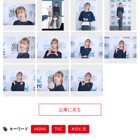
記事に戻る
キーワード
AKB48
TGC
本田仁美