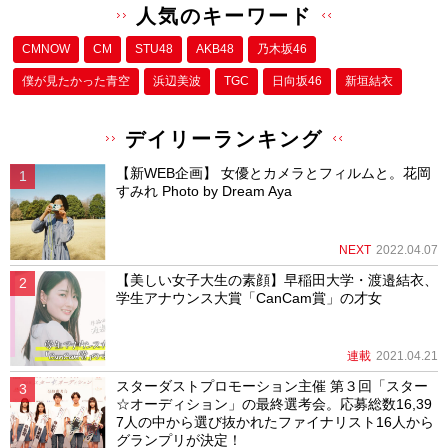
人気のキーワード
CMNOW
CM
STU48
AKB48
乃木坂46
僕が⾒たかった⻘空
浜辺美波
TGC
日向坂46
新垣結衣
デイリーランキング
【新WEB企画】 女優とカメラとフィルムと。花岡
すみれ Photo by Dream Aya
NEXT
2022.04.07
【美しい女子大生の素顔】早稲田大学・渡邉結衣、
学生アナウンス大賞「CanCam賞」の才女
連載
2021.04.21
スターダストプロモーション主催 第３回「スター
☆オーディション」の最終選考会。応募総数16,39
7人の中から選び抜かれたファイナリスト16人から
グランプリが決定！