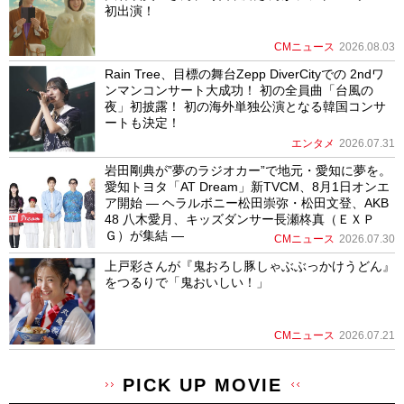
初出演！
CMニュース
2026.08.03
Rain Tree、目標の舞台Zepp DiverCityでの 2ndワ
ンマンコンサート大成功！ 初の全員曲「台風の
夜」初披露！ 初の海外単独公演となる韓国コンサ
ートも決定！
エンタメ
2026.07.31
岩田剛典が”夢のラジオカー”で地元・愛知に夢を。
愛知トヨタ「AT Dream」新TVCM、8月1日オンエ
ア開始 ― ヘラルボニー松田崇弥・松田文登、AKB
48 八木愛月、キッズダンサー長瀬柊真（ＥＸＰ
Ｇ）が集結 ―
CMニュース
2026.07.30
上戸彩さんが『鬼おろし豚しゃぶぶっかけうどん』
をつるりで「鬼おいしい！」
CMニュース
2026.07.21
PICK UP MOVIE