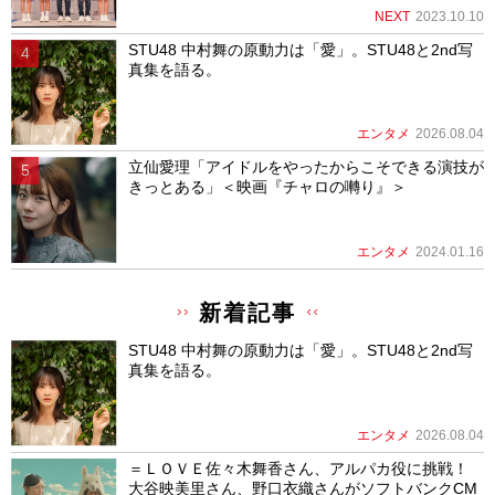
NEXT
2023.10.10
STU48 中村舞の原動力は「愛」。STU48と2nd写
真集を語る。
エンタメ
2026.08.04
立仙愛理「アイドルをやったからこそできる演技が
きっとある」＜映画『チャロの囀り』＞
エンタメ
2024.01.16
新着記事
STU48 中村舞の原動力は「愛」。STU48と2nd写
真集を語る。
エンタメ
2026.08.04
＝ＬＯＶＥ佐々木舞香さん、アルパカ役に挑戦！
大谷映美里さん、野口衣織さんがソフトバンクCM