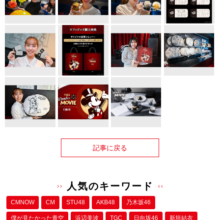
記事に戻る
人気のキーワード
CMNOW
CM
STU48
AKB48
乃木坂46
僕が⾒たかった⻘空
浜辺美波
TGC
日向坂46
新垣結衣