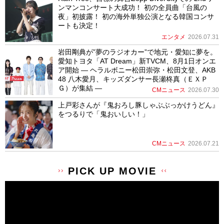
ンマンコンサート大成功！ 初の全員曲「台風の
夜」初披露！ 初の海外単独公演となる韓国コンサ
ートも決定！
エンタメ
2026.07.31
岩田剛典が”夢のラジオカー”で地元・愛知に夢を。
愛知トヨタ「AT Dream」新TVCM、8月1日オンエ
ア開始 ― ヘラルボニー松田崇弥・松田文登、AKB
48 八木愛月、キッズダンサー長瀬柊真（ＥＸＰ
Ｇ）が集結 ―
CMニュース
2026.07.30
上戸彩さんが『鬼おろし豚しゃぶぶっかけうどん』
をつるりで「鬼おいしい！」
CMニュース
2026.07.21
PICK UP MOVIE