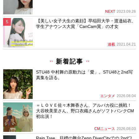
NEXT
2023.09.26
【美しい女子大生の素顔】早稲田大学・渡邉結衣、
学生アナウンス大賞「CanCam賞」の才女
連載
2021.04.21
新着記事
STU48 中村舞の原動力は「愛」。STU48と2nd写
真集を語る。
エンタメ
2026.08.04
＝ＬＯＶＥ佐々木舞香さん、アルパカ役に挑戦！
大谷映美里さん、野口衣織さんがソフトバンクCM
初出演！
CMニュース
2026.08.03
Rain Tree、目標の舞台Zepp DiverCityでの 2ndワ