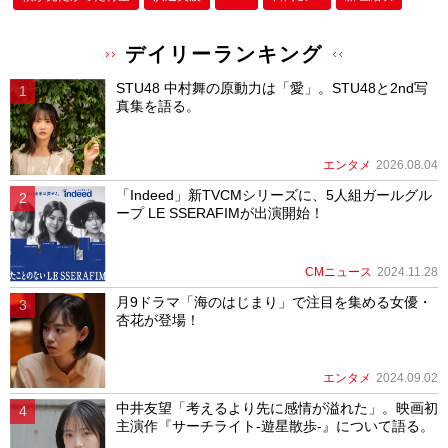
デイリーランキング
STU48 中村舞の原動力は「愛」。STU48と2nd写
真集を語る。
エンタメ
2026.08.04
「Indeed」新TVCMシリーズに、5人組ガールグル
ープ LE SSERAFIMが出演開始！
CMニュース
2024.11.28
月9ドラマ「海のはじまり」で注目を集める女優・
杏花が登場！
エンタメ
2024.09.02
中井友望「考えるより先に感情が溢れた」。映画初
主演作『サーチライト-遊星散歩-』について語る。