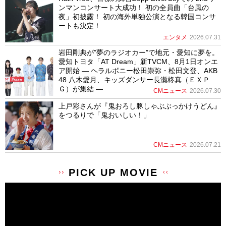
ンマンコンサート大成功！ 初の全員曲「台風の
夜」初披露！ 初の海外単独公演となる韓国コンサ
ートも決定！
エンタメ
2026.07.31
岩田剛典が”夢のラジオカー”で地元・愛知に夢を。
愛知トヨタ「AT Dream」新TVCM、8月1日オンエ
ア開始 ― ヘラルボニー松田崇弥・松田文登、AKB
48 八木愛月、キッズダンサー長瀬柊真（ＥＸＰ
Ｇ）が集結 ―
CMニュース
2026.07.30
上戸彩さんが『鬼おろし豚しゃぶぶっかけうどん』
をつるりで「鬼おいしい！」
CMニュース
2026.07.21
PICK UP MOVIE