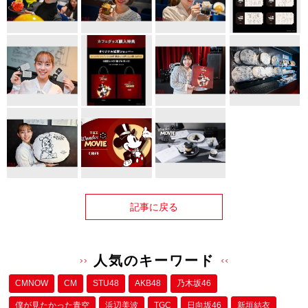
記事に戻る
人気のキーワード
CMNOW
CM
STU48
AKB48
乃木坂46
僕が⾒たかった⻘空
浜辺美波
TGC
日向坂46
新垣結衣