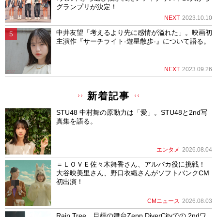
グランプリが決定！
NEXT
2023.10.10
中井友望「考えるより先に感情が溢れた」。映画初
主演作『サーチライト-遊星散歩-』について語る。
NEXT
2023.09.26
新着記事
STU48 中村舞の原動力は「愛」。STU48と2nd写
真集を語る。
エンタメ
2026.08.04
＝ＬＯＶＥ佐々木舞香さん、アルパカ役に挑戦！
大谷映美里さん、野口衣織さんがソフトバンクCM
初出演！
CMニュース
2026.08.03
Rain Tree、目標の舞台Zepp DiverCityでの 2ndワ