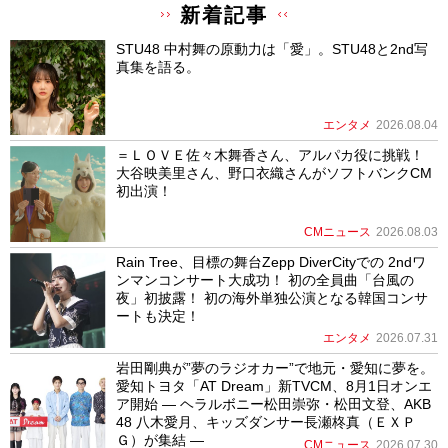
新着記事
STU48 中村舞の原動力は「愛」。STU48と2nd写
真集を語る。
エンタメ
2026.08.04
＝ＬＯＶＥ佐々木舞香さん、アルパカ役に挑戦！
大谷映美里さん、野口衣織さんがソフトバンクCM
初出演！
CMニュース
2026.08.03
Rain Tree、目標の舞台Zepp DiverCityでの 2ndワ
ンマンコンサート大成功！ 初の全員曲「台風の
夜」初披露！ 初の海外単独公演となる韓国コンサ
ートも決定！
エンタメ
2026.07.31
岩田剛典が”夢のラジオカー”で地元・愛知に夢を。
愛知トヨタ「AT Dream」新TVCM、8月1日オンエ
ア開始 ― ヘラルボニー松田崇弥・松田文登、AKB
48 八木愛月、キッズダンサー長瀬柊真（ＥＸＰ
Ｇ）が集結 ―
CMニュース
2026.07.30