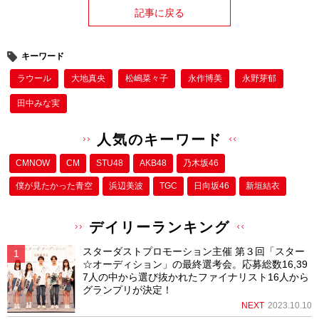
記事に戻る
キーワード
ラウール
大地真央
松嶋菜々子
永作博美
永野芽郁
田中みな実
人気のキーワード
CMNOW
CM
STU48
AKB48
乃木坂46
僕が⾒たかった⻘空
浜辺美波
TGC
日向坂46
新垣結衣
デイリーランキング
スターダストプロモーション主催 第３回「スター
☆オーディション」の最終選考会。応募総数16,39
7人の中から選び抜かれたファイナリスト16人から
グランプリが決定！
NEXT
2023.10.10