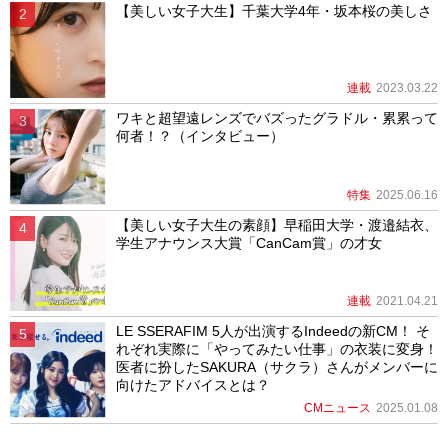
【美しい女子大生】千葉大学4年・坂本桜の美しさ
連載
2023.03.22
ワキと超望遠レンズでバズったグラドル・累累って
何者！？（インタビュー）
特集
2025.06.16
【美しい女子大生の素顔】早稲田大学・渡邉結衣、
学生アナウンス大賞「CanCam賞」の才女
連載
2021.04.21
LE SSERAFIM 5人が出演するIndeedの新CM！ そ
れぞれ実際に「やってみたい仕事」の衣装に変身！
医者に扮したSAKURA（サクラ）さんがメンバーに
向けたアドバイスとは？
CMニュース
2025.01.08