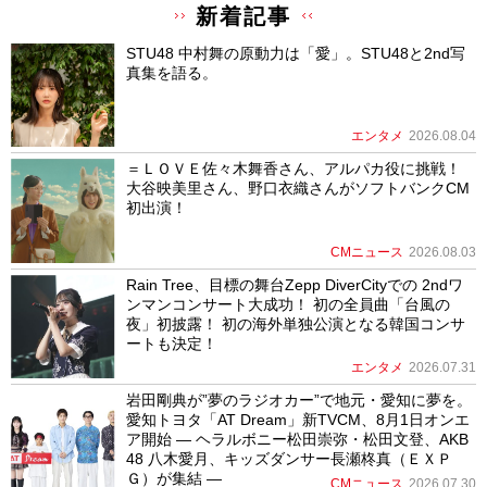
新着記事
STU48 中村舞の原動力は「愛」。STU48と2nd写
真集を語る。
エンタメ
2026.08.04
＝ＬＯＶＥ佐々木舞香さん、アルパカ役に挑戦！
大谷映美里さん、野口衣織さんがソフトバンクCM
初出演！
CMニュース
2026.08.03
Rain Tree、目標の舞台Zepp DiverCityでの 2ndワ
ンマンコンサート大成功！ 初の全員曲「台風の
夜」初披露！ 初の海外単独公演となる韓国コンサ
ートも決定！
エンタメ
2026.07.31
岩田剛典が”夢のラジオカー”で地元・愛知に夢を。
愛知トヨタ「AT Dream」新TVCM、8月1日オンエ
ア開始 ― ヘラルボニー松田崇弥・松田文登、AKB
48 八木愛月、キッズダンサー長瀬柊真（ＥＸＰ
Ｇ）が集結 ―
CMニュース
2026.07.30