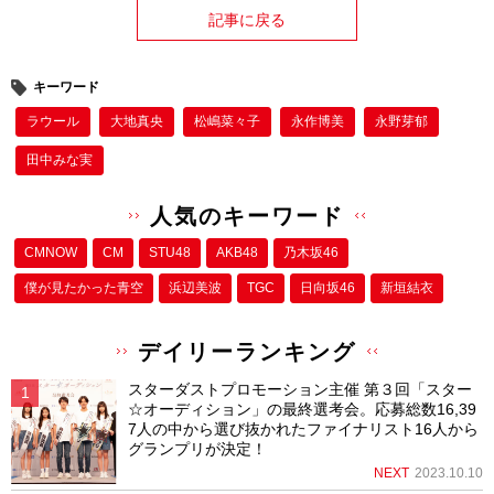
記事に戻る
キーワード
ラウール
大地真央
松嶋菜々子
永作博美
永野芽郁
田中みな実
人気のキーワード
CMNOW
CM
STU48
AKB48
乃木坂46
僕が⾒たかった⻘空
浜辺美波
TGC
日向坂46
新垣結衣
デイリーランキング
スターダストプロモーション主催 第３回「スター
☆オーディション」の最終選考会。応募総数16,39
7人の中から選び抜かれたファイナリスト16人から
グランプリが決定！
NEXT
2023.10.10