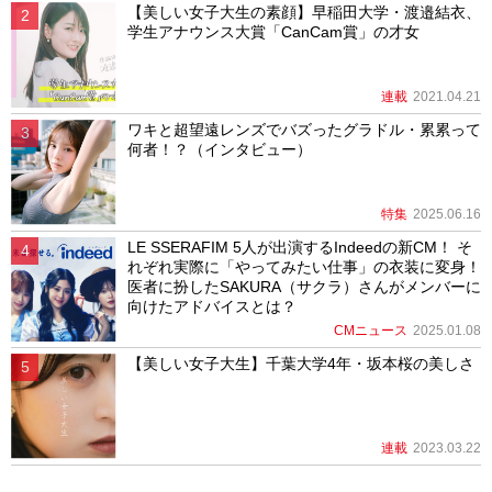
【美しい女子大生の素顔】早稲田大学・渡邉結衣、
学生アナウンス大賞「CanCam賞」の才女
連載
2021.04.21
ワキと超望遠レンズでバズったグラドル・累累って
何者！？（インタビュー）
特集
2025.06.16
LE SSERAFIM 5人が出演するIndeedの新CM！ そ
れぞれ実際に「やってみたい仕事」の衣装に変身！
医者に扮したSAKURA（サクラ）さんがメンバーに
向けたアドバイスとは？
CMニュース
2025.01.08
【美しい女子大生】千葉大学4年・坂本桜の美しさ
連載
2023.03.22