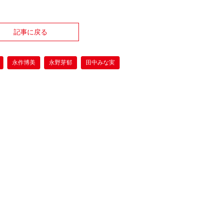
記事に戻る
永作博美
永野芽郁
田中みな実