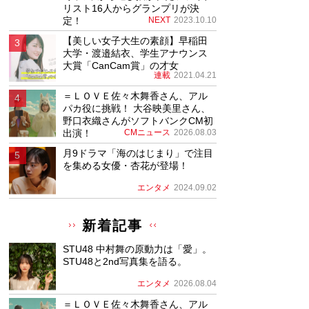
リスト16人からグランプリが決
定！
NEXT
2023.10.10
【美しい女子大生の素顔】早稲田
大学・渡邉結衣、学生アナウンス
大賞「CanCam賞」の才女
連載
2021.04.21
＝ＬＯＶＥ佐々木舞香さん、アル
パカ役に挑戦！ 大谷映美里さん、
野口衣織さんがソフトバンクCM初
出演！
CMニュース
2026.08.03
月9ドラマ「海のはじまり」で注目
を集める女優・杏花が登場！
エンタメ
2024.09.02
新着記事
STU48 中村舞の原動力は「愛」。
STU48と2nd写真集を語る。
エンタメ
2026.08.04
＝ＬＯＶＥ佐々木舞香さん、アル