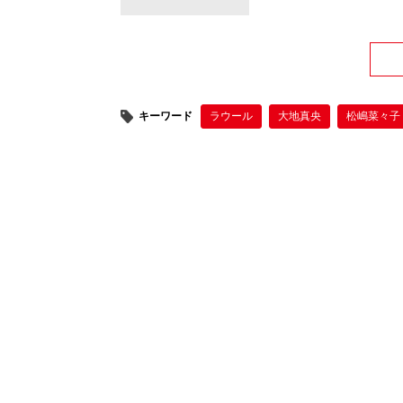
キーワード
ラウール
大地真央
松嶋菜々子