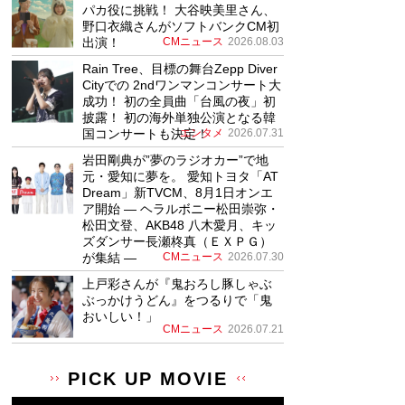
パカ役に挑戦！ 大谷映美里さん、
野口衣織さんがソフトバンクCM初
出演！
CMニュース
2026.08.03
Rain Tree、目標の舞台Zepp Diver
Cityでの 2ndワンマンコンサート大
成功！ 初の全員曲「台風の夜」初
披露！ 初の海外単独公演となる韓
国コンサートも決定！
エンタメ
2026.07.31
岩田剛典が”夢のラジオカー”で地
元・愛知に夢を。 愛知トヨタ「AT
Dream」新TVCM、8月1日オンエ
ア開始 ― ヘラルボニー松田崇弥・
松田文登、AKB48 八木愛月、キッ
ズダンサー長瀬柊真（ＥＸＰＧ）
が集結 ―
CMニュース
2026.07.30
上戸彩さんが『鬼おろし豚しゃぶ
ぶっかけうどん』をつるりで「鬼
おいしい！」
CMニュース
2026.07.21
PICK UP MOVIE