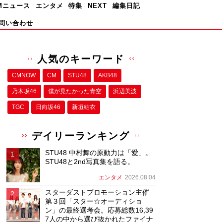
Mニュース
エンタメ
特集
NEXT
編集日記
問い合わせ
人気のキーワード
CMNOW
CM
STU48
AKB48
乃木坂46
僕が⾒たかった⻘空
浜辺美波
TGC
日向坂46
新垣結衣
デイリーランキング
STU48 中村舞の原動力は「愛」。
STU48と2nd写真集を語る。
エンタメ
2026.08.04
スターダストプロモーション主催
第３回「スター☆オーディショ
ン」の最終選考会。応募総数16,39
7人の中から選び抜かれたファイナ