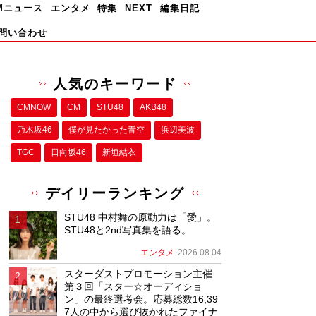
Mニュース
エンタメ
特集
NEXT
編集日記
問い合わせ
人気のキーワード
CMNOW
CM
STU48
AKB48
乃木坂46
僕が⾒たかった⻘空
浜辺美波
TGC
日向坂46
新垣結衣
デイリーランキング
STU48 中村舞の原動力は「愛」。
STU48と2nd写真集を語る。
エンタメ
2026.08.04
スターダストプロモーション主催
第３回「スター☆オーディショ
ン」の最終選考会。応募総数16,39
7人の中から選び抜かれたファイナ