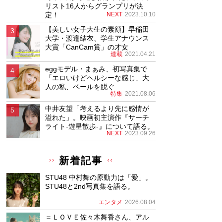
リスト16人からグランプリが決
定！
NEXT
2023.10.10
【美しい女子大生の素顔】早稲田
大学・渡邉結衣、学生アナウンス
大賞「CanCam賞」の才女
連載
2021.04.21
eggモデル・まぁみ、初写真集で
「エロいけどヘルシーな感じ」大
人の私、ベールを脱ぐ
特集
2021.08.06
中井友望「考えるより先に感情が
溢れた」。映画初主演作『サーチ
ライト-遊星散歩-』について語る。
NEXT
2023.09.26
新着記事
STU48 中村舞の原動力は「愛」。
STU48と2nd写真集を語る。
エンタメ
2026.08.04
＝ＬＯＶＥ佐々木舞香さん、アル