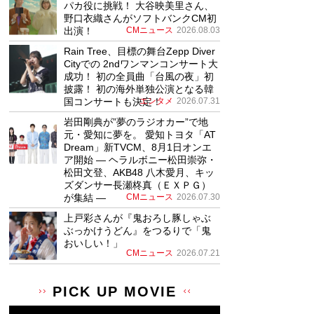
パカ役に挑戦！ 大谷映美里さん、
野口衣織さんがソフトバンクCM初
出演！
CMニュース
2026.08.03
Rain Tree、目標の舞台Zepp Diver
Cityでの 2ndワンマンコンサート大
成功！ 初の全員曲「台風の夜」初
披露！ 初の海外単独公演となる韓
国コンサートも決定！
エンタメ
2026.07.31
岩田剛典が”夢のラジオカー”で地
元・愛知に夢を。 愛知トヨタ「AT
Dream」新TVCM、8月1日オンエ
ア開始 ― ヘラルボニー松田崇弥・
松田文登、AKB48 八木愛月、キッ
ズダンサー長瀬柊真（ＥＸＰＧ）
が集結 ―
CMニュース
2026.07.30
上戸彩さんが『鬼おろし豚しゃぶ
ぶっかけうどん』をつるりで「鬼
おいしい！」
CMニュース
2026.07.21
PICK UP MOVIE