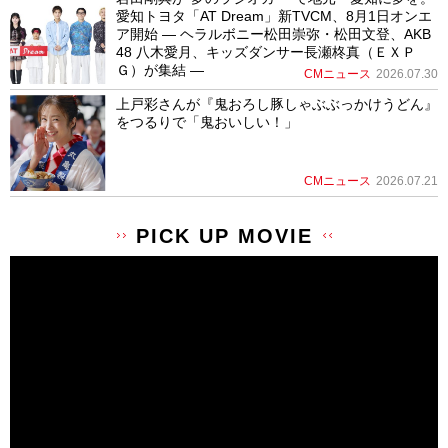
愛知トヨタ「AT Dream」新TVCM、8月1日オンエ
ア開始 ― ヘラルボニー松田崇弥・松田文登、AKB
48 八木愛月、キッズダンサー長瀬柊真（ＥＸＰ
Ｇ）が集結 ―
CMニュース
2026.07.30
上戸彩さんが『鬼おろし豚しゃぶぶっかけうどん』
をつるりで「鬼おいしい！」
CMニュース
2026.07.21
PICK UP MOVIE