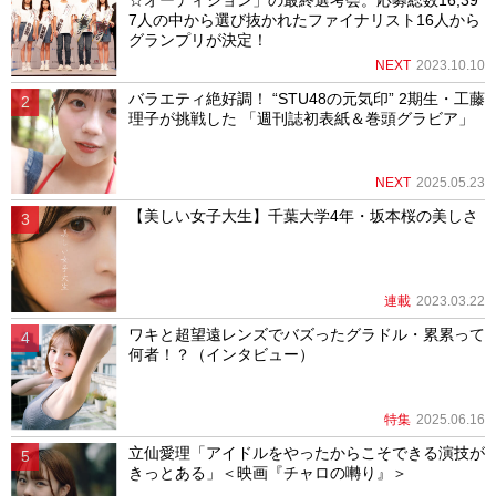
☆オーディション」の最終選考会。応募総数16,39
7人の中から選び抜かれたファイナリスト16人から
グランプリが決定！
NEXT
2023.10.10
バラエティ絶好調！ “STU48の元気印” 2期生・工藤
理子が挑戦した 「週刊誌初表紙＆巻頭グラビア」
NEXT
2025.05.23
【美しい女子大生】千葉大学4年・坂本桜の美しさ
連載
2023.03.22
ワキと超望遠レンズでバズったグラドル・累累って
何者！？（インタビュー）
特集
2025.06.16
立仙愛理「アイドルをやったからこそできる演技が
きっとある」＜映画『チャロの囀り』＞