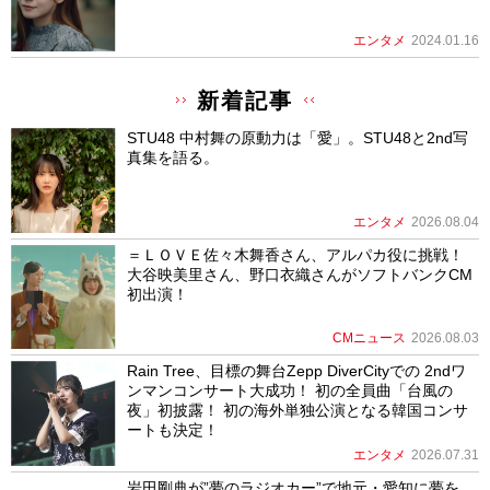
エンタメ
2024.01.16
新着記事
STU48 中村舞の原動力は「愛」。STU48と2nd写
真集を語る。
エンタメ
2026.08.04
＝ＬＯＶＥ佐々木舞香さん、アルパカ役に挑戦！
大谷映美里さん、野口衣織さんがソフトバンクCM
初出演！
CMニュース
2026.08.03
Rain Tree、目標の舞台Zepp DiverCityでの 2ndワ
ンマンコンサート大成功！ 初の全員曲「台風の
夜」初披露！ 初の海外単独公演となる韓国コンサ
ートも決定！
エンタメ
2026.07.31
岩田剛典が”夢のラジオカー”で地元・愛知に夢を。