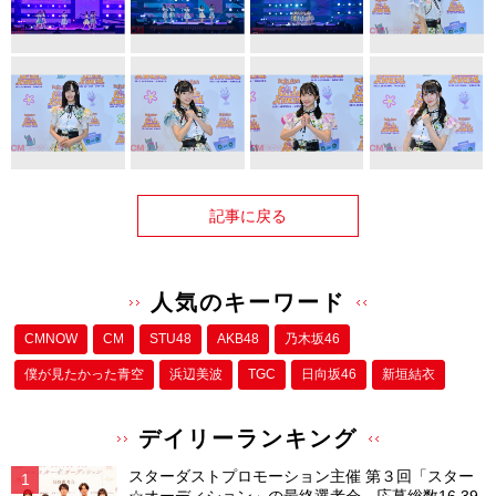
記事に戻る
人気のキーワード
CMNOW
CM
STU48
AKB48
乃木坂46
僕が⾒たかった⻘空
浜辺美波
TGC
日向坂46
新垣結衣
デイリーランキング
スターダストプロモーション主催 第３回「スター