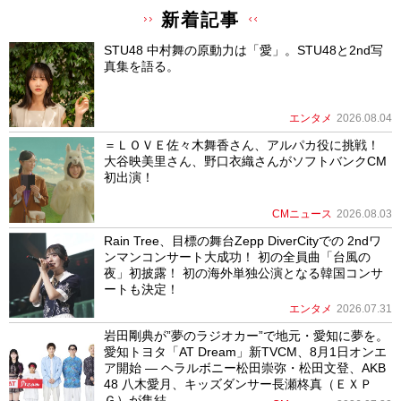
新着記事
STU48 中村舞の原動力は「愛」。STU48と2nd写
真集を語る。
エンタメ
2026.08.04
＝ＬＯＶＥ佐々木舞香さん、アルパカ役に挑戦！
大谷映美里さん、野口衣織さんがソフトバンクCM
初出演！
CMニュース
2026.08.03
Rain Tree、目標の舞台Zepp DiverCityでの 2ndワ
ンマンコンサート大成功！ 初の全員曲「台風の
夜」初披露！ 初の海外単独公演となる韓国コンサ
ートも決定！
エンタメ
2026.07.31
岩田剛典が”夢のラジオカー”で地元・愛知に夢を。
愛知トヨタ「AT Dream」新TVCM、8月1日オンエ
ア開始 ― ヘラルボニー松田崇弥・松田文登、AKB
48 八木愛月、キッズダンサー長瀬柊真（ＥＸＰ
Ｇ）が集結 ―