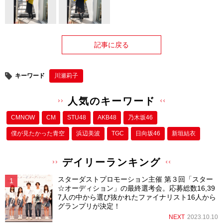
記事に戻る
キーワード
川瀬莉子
人気のキーワード
CMNOW
CM
STU48
AKB48
乃木坂46
僕が⾒たかった⻘空
浜辺美波
TGC
日向坂46
新垣結衣
デイリーランキング
スターダストプロモーション主催 第３回「スター
☆オーディション」の最終選考会。応募総数16,39
7人の中から選び抜かれたファイナリスト16人から
グランプリが決定！
NEXT
2023.10.10