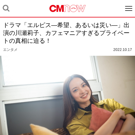
ドラマ「エルピス―希望、あるいは災い―」出
演の川瀬莉子、カフェマニアすぎるプライベー
トの真相に迫る！
エンタメ
2022.10.17