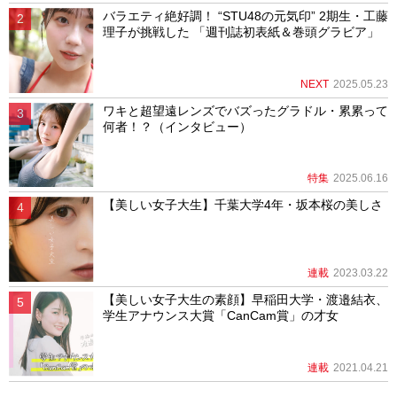
バラエティ絶好調！ “STU48の元気印” 2期生・工藤
理子が挑戦した 「週刊誌初表紙＆巻頭グラビア」
NEXT
2025.05.23
ワキと超望遠レンズでバズったグラドル・累累って
何者！？（インタビュー）
特集
2025.06.16
【美しい女子大生】千葉大学4年・坂本桜の美しさ
連載
2023.03.22
【美しい女子大生の素顔】早稲田大学・渡邉結衣、
学生アナウンス大賞「CanCam賞」の才女
連載
2021.04.21