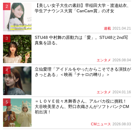
【美しい女子大生の素顔】早稲田大学・渡邉結衣、
学生アナウンス大賞「CanCam賞」の才女
連載
2021.04.21
STU48 中村舞の原動力は「愛」。STU48と2nd写
真集を語る。
エンタメ
2026.08.04
立仙愛理「アイドルをやったからこそできる演技が
きっとある」＜映画『チャロの囀り』＞
エンタメ
2024.01.16
＝ＬＯＶＥ佐々木舞香さん、アルパカ役に挑戦！
大谷映美里さん、野口衣織さんがソフトバンクCM
初出演！
CMニュース
2026.08.03