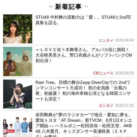
新着記事
STU48 中村舞の原動力は「愛」。STU48と2nd写
真集を語る。
エンタメ
2026.08.04
＝ＬＯＶＥ佐々木舞香さん、アルパカ役に挑戦！
大谷映美里さん、野口衣織さんがソフトバンクCM
初出演！
CMニュース
2026.08.03
Rain Tree、目標の舞台Zepp DiverCityでの 2ndワ
ンマンコンサート大成功！ 初の全員曲「台風の
夜」初披露！ 初の海外単独公演となる韓国コンサ
ートも決定！
エンタメ
2026.07.31
岩田剛典が”夢のラジオカー”で地元・愛知に夢を。
愛知トヨタ「AT Dream」新TVCM、8月1日オンエ
ア開始 ― ヘラルボニー松田崇弥・松田文登、AKB
48 八木愛月、キッズダンサー長瀬柊真（ＥＸＰ
Ｇ）が集結 ―