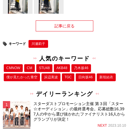
記事に戻る
キーワード
川瀬莉子
人気のキーワード
CMNOW
CM
STU48
AKB48
乃木坂46
僕が⾒たかった⻘空
浜辺美波
TGC
日向坂46
新垣結衣
デイリーランキング
スターダストプロモーション主催 第３回「スター
☆オーディション」の最終選考会。応募総数16,39
7人の中から選び抜かれたファイナリスト16人から
グランプリが決定！
NEXT
2023.10.10