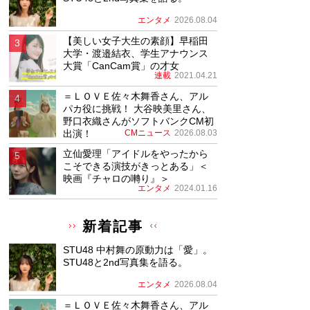
エンタメ
2026.08.04
【美しい女子大生の素顔】早稲田
大学・渡邉結衣、学生アナウンス
大賞「CanCam賞」の才女
連載
2021.04.21
＝ＬＯＶＥ佐々木舞香さん、アル
パカ役に挑戦！ 大谷映美里さん、
野口衣織さんがソフトバンクCM初
出演！
CMニュース
2026.08.03
立仙愛理「アイドルをやったから
こそできる演技がきっとある」＜
映画『チャロの囀り』＞
エンタメ
2024.01.16
新着記事
STU48 中村舞の原動力は「愛」。
STU48と2nd写真集を語る。
エンタメ
2026.08.04
＝ＬＯＶＥ佐々木舞香さん、アル