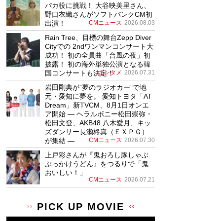
パカ役に挑戦！ 大谷映美里さん、
野口衣織さんがソフトバンクCM初
出演！
CMニュース
2026.08.03
Rain Tree、目標の舞台Zepp Diver
Cityでの 2ndワンマンコンサート大
成功！ 初の全員曲「台風の夜」初
披露！ 初の海外単独公演となる韓
国コンサートも決定！
エンタメ
2026.07.31
岩田剛典が”夢のラジオカー”で地
元・愛知に夢を。 愛知トヨタ「AT
Dream」新TVCM、8月1日オンエ
ア開始 ― ヘラルボニー松田崇弥・
松田文登、AKB48 八木愛月、キッ
ズダンサー長瀬柊真（ＥＸＰＧ）
が集結 ―
CMニュース
2026.07.30
上戸彩さんが『鬼おろし豚しゃぶ
ぶっかけうどん』をつるりで「鬼
おいしい！」
CMニュース
2026.07.21
PICK UP MOVIE