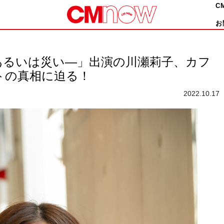
C
お
あるいは災い―」出演の川瀬莉子、カフ
トの真相に迫る！
2022.10.17