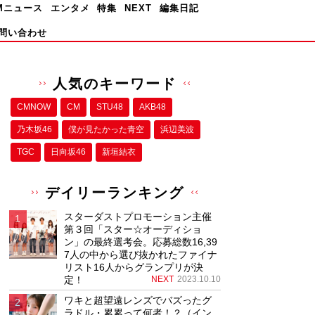
Mニュース
エンタメ
特集
NEXT
編集日記
問い合わせ
人気のキーワード
CMNOW
CM
STU48
AKB48
乃木坂46
僕が⾒たかった⻘空
浜辺美波
TGC
日向坂46
新垣結衣
デイリーランキング
スターダストプロモーション主催
第３回「スター☆オーディショ
ン」の最終選考会。応募総数16,39
7人の中から選び抜かれたファイナ
リスト16人からグランプリが決
定！
NEXT
2023.10.10
ワキと超望遠レンズでバズったグ
ラドル・累累って何者！？（イン