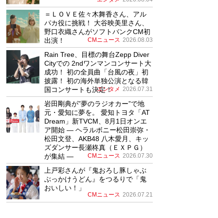
＝ＬＯＶＥ佐々木舞香さん、アル
パカ役に挑戦！ 大谷映美里さん、
野口衣織さんがソフトバンクCM初
出演！
CMニュース
2026.08.03
Rain Tree、目標の舞台Zepp Diver
Cityでの 2ndワンマンコンサート大
成功！ 初の全員曲「台風の夜」初
披露！ 初の海外単独公演となる韓
国コンサートも決定！
エンタメ
2026.07.31
岩田剛典が”夢のラジオカー”で地
元・愛知に夢を。 愛知トヨタ「AT
Dream」新TVCM、8月1日オンエ
ア開始 ― ヘラルボニー松田崇弥・
松田文登、AKB48 八木愛月、キッ
ズダンサー長瀬柊真（ＥＸＰＧ）
が集結 ―
CMニュース
2026.07.30
上戸彩さんが『鬼おろし豚しゃぶ
ぶっかけうどん』をつるりで「鬼
おいしい！」
CMニュース
2026.07.21