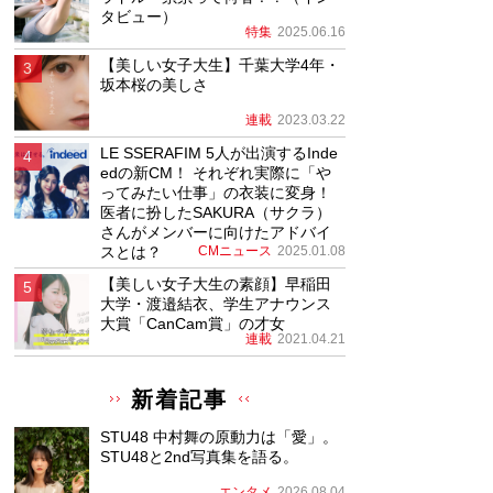
タビュー）
特集
2025.06.16
【美しい女子大生】千葉大学4年・
坂本桜の美しさ
連載
2023.03.22
LE SSERAFIM 5人が出演するInde
edの新CM！ それぞれ実際に「や
ってみたい仕事」の衣装に変身！
医者に扮したSAKURA（サクラ）
さんがメンバーに向けたアドバイ
スとは？
CMニュース
2025.01.08
【美しい女子大生の素顔】早稲田
大学・渡邉結衣、学生アナウンス
大賞「CanCam賞」の才女
連載
2021.04.21
新着記事
STU48 中村舞の原動力は「愛」。
STU48と2nd写真集を語る。
エンタメ
2026.08.04