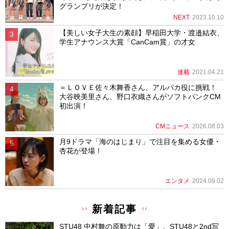
グランプリが決定！
NEXT
2023.10.10
【美しい女子大生の素顔】早稲田大学・渡邉結衣、
学生アナウンス大賞「CanCam賞」の才女
連載
2021.04.21
＝ＬＯＶＥ佐々木舞香さん、アルパカ役に挑戦！
大谷映美里さん、野口衣織さんがソフトバンクCM
初出演！
CMニュース
2026.08.03
月9ドラマ「海のはじまり」で注目を集める女優・
杏花が登場！
エンタメ
2024.09.02
新着記事
STU48 中村舞の原動力は「愛」。STU48と2nd写