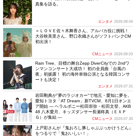
真集を語る。
エンタメ
2026.08.04
＝ＬＯＶＥ佐々木舞香さん、アルパカ役に挑戦！
大谷映美里さん、野口衣織さんがソフトバンクCM
初出演！
CMニュース
2026.08.03
Rain Tree、目標の舞台Zepp DiverCityでの 2ndワ
ンマンコンサート大成功！ 初の全員曲「台風の
夜」初披露！ 初の海外単独公演となる韓国コンサ
ートも決定！
エンタメ
2026.07.31
岩田剛典が”夢のラジオカー”で地元・愛知に夢を。
愛知トヨタ「AT Dream」新TVCM、8月1日オンエ
ア開始 ― ヘラルボニー松田崇弥・松田文登、AKB
48 八木愛月、キッズダンサー長瀬柊真（ＥＸＰ
Ｇ）が集結 ―
CMニュース
2026.07.30
上戸彩さんが『鬼おろし豚しゃぶぶっかけうどん』
をつるりで「鬼おいしい！」