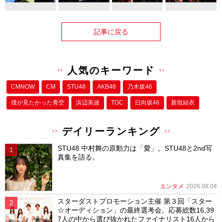
記事に戻る
人気のキーワード
CMNOW
CM
STU48
AKB48
乃木坂46
僕が⾒たかった⻘空
浜辺美波
TGC
日向坂46
新垣結衣
デイリーランキング
STU48 中村舞の原動力は「愛」。STU48と2nd写
真集を語る。
エンタメ
2026.08.04
スターダストプロモーション主催 第３回「スター
☆オーディション」の最終選考会。応募総数16,39
7人の中から選び抜かれたファイナリスト16人から