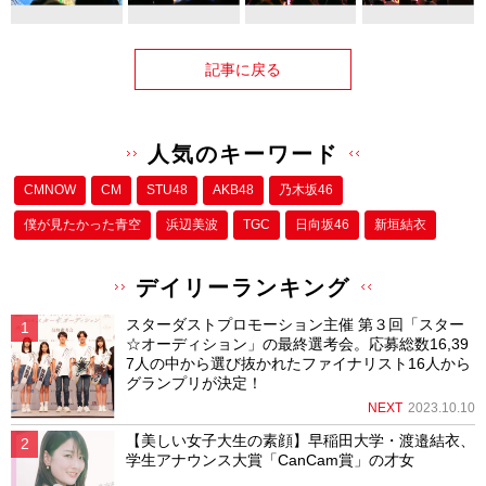
記事に戻る
人気のキーワード
CMNOW
CM
STU48
AKB48
乃木坂46
僕が⾒たかった⻘空
浜辺美波
TGC
日向坂46
新垣結衣
デイリーランキング
スターダストプロモーション主催 第３回「スター
☆オーディション」の最終選考会。応募総数16,39
7人の中から選び抜かれたファイナリスト16人から
グランプリが決定！
NEXT
2023.10.10
【美しい女子大生の素顔】早稲田大学・渡邉結衣、
学生アナウンス大賞「CanCam賞」の才女