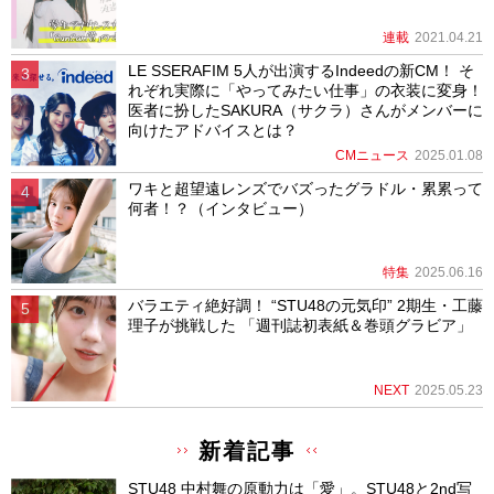
連載
2021.04.21
LE SSERAFIM 5人が出演するIndeedの新CM！ そ
れぞれ実際に「やってみたい仕事」の衣装に変身！
医者に扮したSAKURA（サクラ）さんがメンバーに
向けたアドバイスとは？
CMニュース
2025.01.08
ワキと超望遠レンズでバズったグラドル・累累って
何者！？（インタビュー）
特集
2025.06.16
バラエティ絶好調！ “STU48の元気印” 2期生・工藤
理子が挑戦した 「週刊誌初表紙＆巻頭グラビア」
NEXT
2025.05.23
新着記事
STU48 中村舞の原動力は「愛」。STU48と2nd写