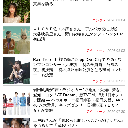
真集を語る。
エンタメ
2026.08.04
＝ＬＯＶＥ佐々木舞香さん、アルパカ役に挑戦！
大谷映美里さん、野口衣織さんがソフトバンクCM
初出演！
CMニュース
2026.08.03
Rain Tree、目標の舞台Zepp DiverCityでの 2ndワ
ンマンコンサート大成功！ 初の全員曲「台風の
夜」初披露！ 初の海外単独公演となる韓国コンサ
ートも決定！
エンタメ
2026.07.31
岩田剛典が”夢のラジオカー”で地元・愛知に夢を。
愛知トヨタ「AT Dream」新TVCM、8月1日オンエ
ア開始 ― ヘラルボニー松田崇弥・松田文登、AKB
48 八木愛月、キッズダンサー長瀬柊真（ＥＸＰ
Ｇ）が集結 ―
CMニュース
2026.07.30
上戸彩さんが『鬼おろし豚しゃぶぶっかけうどん』
をつるりで「鬼おいしい！」